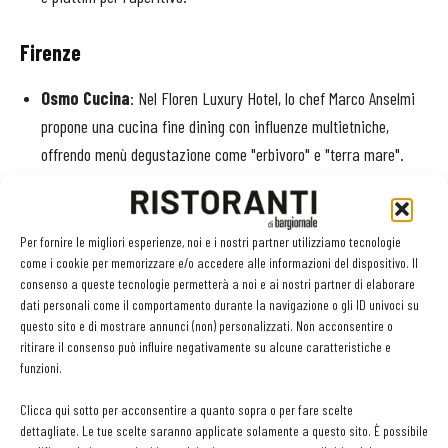
Firenze
Osmo
Cucina
:
Nel
Floren
Luxury
Hotel,
lo
chef
Marco
Anselmi
propone
una
cucina
fine
dining
con
influenze
multietniche,
offrendo
menù
degustazione
come "
erbivoro"
e "
terra
mare".
Cambi
di
Chef
e
Nuove
Collaborazioni
Per fornire le migliori esperienze, noi e i nostri partner utilizziamo tecnologie
come i cookie per memorizzare e/o accedere alle informazioni del dispositivo. Il
Vincenzo
Guarino
:
Dopo
esperienze
stellate
in
diverse
regioni
consenso a queste tecnologie permetterà a noi e ai nostri partner di elaborare
italiane,
lo
chef
torna
in
Campania
per
guidare
La
Corte
degli
dati personali come il comportamento durante la navigazione o gli ID univoci su
Dei
ad
Agerola,
proponendo
un
menù
ispirato
alla
tradizione
questo sito e di mostrare annunci (non) personalizzati. Non acconsentire o
ritirare il consenso può influire negativamente su alcune caratteristiche e
mediterranea
con
prodotti
DOP
e
IGP
locali
.
funzioni.
Giuseppe
e
Francesco
D’Errico
:
A
Guarene,
i
due
chef
Clicca qui sotto per acconsentire a quanto sopra o per fare scelte
dettagliate. Le tue scelte saranno applicate solamente a questo sito. È possibile
aprono
Pico,
un
bistrot
che
fonde
influenze
piemontesi
e