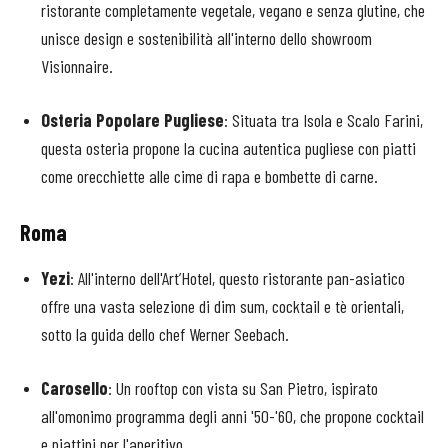
ristorante
completamente
vegetale,
vegano
e
senza
glutine,
che
unisce
design
e
sostenibilità
all'interno
dello
showroom
Visionnaire.
Osteria
Popolare
Pugliese
:
Situata
tra
Isola
e
Scalo
Farini,
questa
osteria
propone
la
cucina
autentica
pugliese
con
piatti
come
orecchiette
alle
cime
di
rapa
e
bombette
di
carne.
Roma
Yezi
:
All'interno
dell'Art’Hotel,
questo
ristorante
pan-
asiatico
offre
una
vasta
selezione
di
dim
sum,
cocktail
e
tè
orientali,
sotto
la
guida
dello
chef
Werner
Seebach.
Carosello
:
Un
rooftop
con
vista
su
San
Pietro,
ispirato
all'omonimo
programma
degli
anni '
50-'
60,
che
propone
cocktail
e
piattini
per
l'aperitivo.