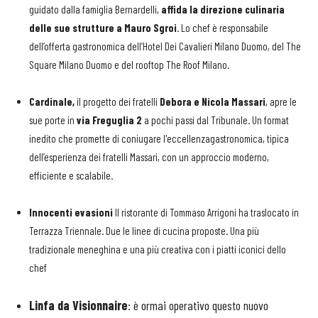
guidato dalla famiglia Bernardelli,
affida la direzione culinaria
delle sue strutture a Mauro Sgroi
. Lo chef è responsabile
dell’offerta gastronomica dell’Hotel Dei Cavalieri Milano Duomo, del The
Square Milano Duomo e del rooftop The Roof Milano.
Cardinale,
il progetto dei fratelli
Debora e Nicola Massari
, apre le
sue porte in
via Freguglia 2
a pochi passi dal Tribunale. Un format
inedito che promette di coniugare
l'eccellenzagastronomica, tipica
dell’esperienza dei fratelli Massari, con un approccio moderno,
efficiente e scalabile.
Innocenti evasioni
Il ristorante di Tommaso Arrigoni ha traslocato in
Terrazza Triennale. Due le linee di cucina proposte. Una più
tradizionale meneghina e una più creativa con i piatti iconici dello
chef
Linfa
da
Visionnaire
: è ormai
operativo questo nuovo