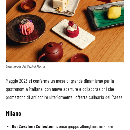
Una tavola del Yezi di Roma
Maggio
2025
si
conferma
un
mese
di
grande
dinamismo
per
la
gastronomia
italiana,
con
nuove
aperture
e
collaborazioni
che
promettono
di
arricchire
ulteriormente
l'offerta
culinaria
del
Paese.
Milano
Dei Cavalieri Collection
, storico gruppo alberghiero milanese