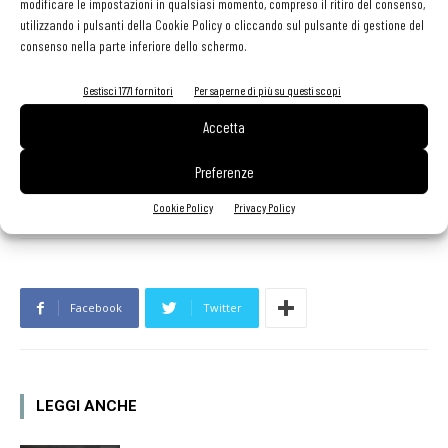
modificare le impostazioni in qualsiasi momento, compreso il ritiro del consenso,
campane,
in
collaborazione
con
i
fratelli
Montanaro
di
utilizzando i pulsanti della Cookie Policy o cliccando sul pulsante di gestione del
TartufLanghe
.
consenso nella parte inferiore dello schermo.
Gestisci 1771 fornitori
Per saperne di più su questi scopi
Martino
Ruggieri
:
Dopo
il
successo
a
Parigi,
lo
chef
torna
in
Puglia
con
quattro
progetti
a
Polignano
a
Mare,
tra
cui
la
guida
Accetta
del
ristorante
Grotta
Palazzese
e
l'apertura
della
sua
Maison
Preferenze
Ruggieri
.
Cookie Policy
Privacy Policy
Facebook
Twitter
LEGGI ANCHE