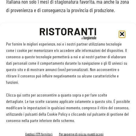
italiana non solo i mesi di stagionatura favorita, ma anche la zona
di provenienza e di conseguenza la provincia di produzione.
Gli chef selezionati hanno avuto la possibilità di utilizzare Grana
Padano con stagionature
taylor made
, con la sicurezza di poter
utilizzare sempre lo stesso prodotto, in grado di dare valore
Per fornire le migliori esperienze, noi e i nostri partner utilizziamo tecnologie
come i cookie per memorizzare e/o accedere alle informazioni del dispositivo. Il
aggiunto e unicità alle loro ricette. Un lavoro che ora è stato
consenso a queste tecnologie permetterà a noi e ai nostri partner di elaborare
raccolto nel libro “Taglio sartoriale - 28 grandi chef interpretano
dati personali come il comportamento durante la navigazione o gli ID univoci su
Grana Padano” (ed. Mondadori Electa), dove compaiono i più
questo sito e di mostrare annunci (non) personalizzati. Non acconsentire o
ritirare il consenso può influire negativamente su alcune caratteristiche e
celebrati nomi della ristorazione nostrana, da Davide Scabin ai
funzioni.
fratelli Cerea, da Claudio Sadler a Davide Oldani, passando per
Carlo Cracco, Heinz Beck, Rossana Marziale, Ernesto Iaccarino...
Clicca qui sotto per acconsentire a quanto sopra o per fare scelte
dettagliate. Le tue scelte saranno applicate solamente a questo sito. È possibile
modificare le impostazioni in qualsiasi momento, compreso il ritiro del consenso,
Abbinare il Riserva non spaventa i cuochi di
talento
utilizzando i pulsanti della Cookie Policy o cliccando sul pulsante di gestione del
«Quasi tutti gli chef - scrive Allan Bay, che firma l’introduzione al
consenso nella parte inferiore dello schermo.
volume - hanno scelto un Grana Padano Riserva da 24-27 mesi, il
Gestisci 1771 fornitori
Per saperne di più su questi scopi