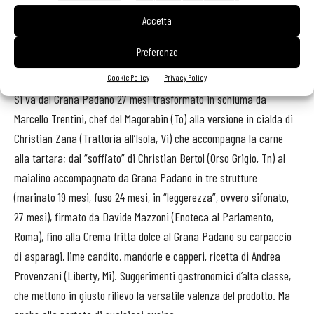
più forte probabilmente e il meno facile da abbinare per chi non
s’intende davvero di cucina». Ma, naturalmente, trattandosi di
Accetta
grandi cuochi, ciascuno di loro ha saputo trarre il meglio dal
Preferenze
prodotto, utilizzandolo nelle più svariate combinazioni di sapori
e tecniche di cottura.
Cookie Policy
Privacy Policy
Si va dal Grana Padano 27 mesi trasformato in schiuma da
Marcello Trentini, chef del Magorabin (To) alla versione in cialda di
Christian Zana (Trattoria all’Isola, Vi) che accompagna la carne
alla tartara; dal “soffiato” di Christian Bertol (Orso Grigio, Tn) al
maialino accompagnato da Grana Padano in tre strutture
(marinato 19 mesi, fuso 24 mesi, in “leggerezza”, ovvero sifonato,
27 mesi), firmato da Davide Mazzoni (Enoteca al Parlamento,
Roma), fino alla Crema fritta dolce al Grana Padano su carpaccio
di asparagi, lime candito, mandorle e capperi, ricetta di Andrea
Provenzani (Liberty, Mi). Suggerimenti gastronomici d’alta classe,
che mettono in giusto rilievo la versatile valenza del prodotto. Ma