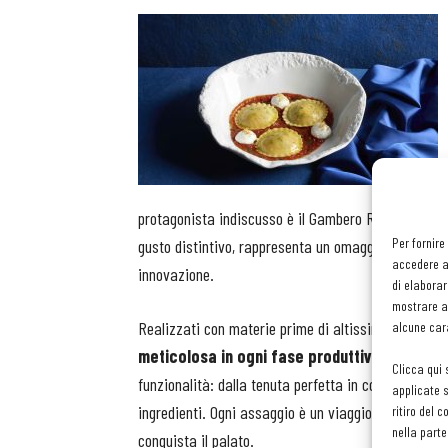
protagonista indiscusso è il Gambero Rosso, un aute
Per fornire
gusto distintivo, rappresenta un omaggio alla cucin
accedere al
innovazione.
di elaborar
mostrare an
Realizzati con materie prime di altissima qualità, 
alcune cara
meticolosa in ogni fase produttiva
. Ogni dett
Clicca qui 
funzionalità: dalla tenuta perfetta in cottura alla d
applicate s
ingredienti. Ogni assaggio è un viaggio nei sapori 
ritiro del 
nella parte
conquista il palato.