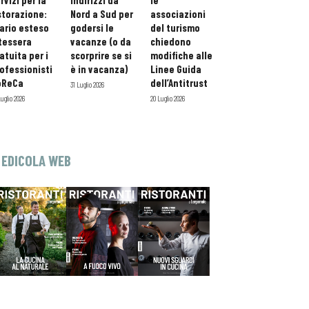
rvizi per la
indirizzi da
le
storazione:
Nord a Sud per
associazioni
ario esteso
godersi le
del turismo
tessera
vacanze (o da
chiedono
atuita per i
scorprire se si
modifiche alle
ofessionisti
è in vacanza)
Linee Guida
oReCa
dell’Antitrust
31 Luglio 2026
Luglio 2026
20 Luglio 2026
EDICOLA WEB