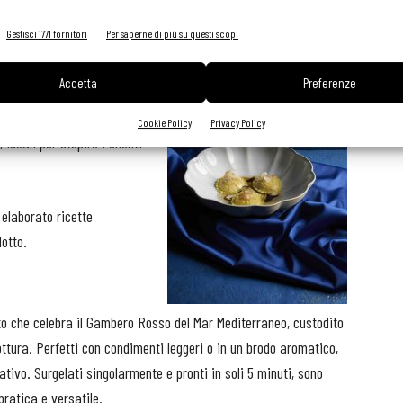
Gestisci 1771 fornitori
Per saperne di più su questi scopi
lteplici interpretazioni
finato
, da servire con
Accetta
Preferenze
ltano la dolcezza senza
he una
soluzione
Cookie Policy
Privacy Policy
, ideali per stupire i clienti
 elaborato ricette
otto.
to che celebra il Gambero Rosso del Mar Mediterraneo, custodito
ottura. Perfetti con condimenti leggeri o in un brodo aromatico,
tivo. Surgelati singolarmente e pronti in soli 5 minuti, sono
pratica e versatile.