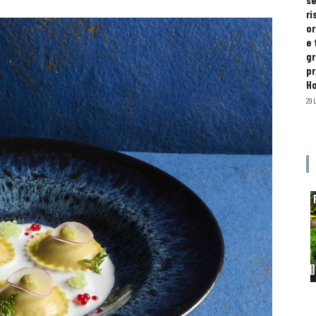
se
ri
or
e 
gr
pr
H
29 