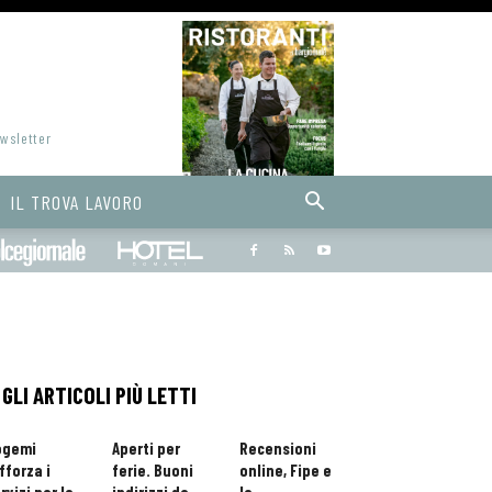
ewsletter
IL TROVA LAVORO
Bargiornale
dolcegiornale
Hoteldomani
GLI ARTICOLI PIÙ LETTI
ogemi
Aperti per
Recensioni
fforza i
ferie. Buoni
online, Fipe e