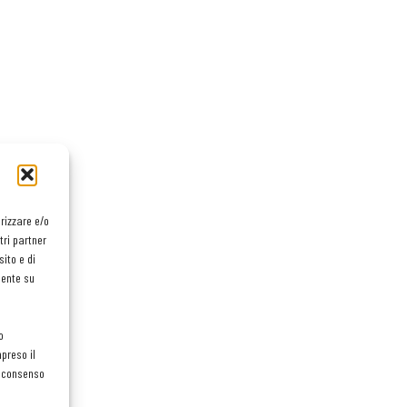
orizzare e/o
tri partner
ito e di
mente su
o
preso il
el consenso