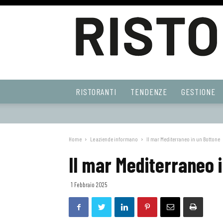
Ristoranti
RISTORANTI
TENDENZE
GESTIONE
Web
Home
Le aziende informano
Il mar Mediterraneo in un Bottone
Il mar Mediterraneo 
1 Febbraio 2025