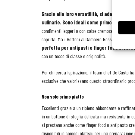
Grazie alla loro versatilità, si adattano a mo
culinarie. Sono ideali come primo piatto raf
condimenti leggeri o con salse cremose che ne esa
coprirla. Ma i Bottoni al Gambero Rosso sono anc
perfetta per antipasti o finger food creati
vi
con un tocco di classe e originalità.
Per chi cerca ispirazione, il team chef De Gusto ha
esclusive che valorizzano questo straordinario prod
Non solo primo piatto
Eccellenti grazie a un ripieno abbondante e raffina
in un bottone di sfoglia delicata ma resistente in c
si prestano anche come finger food o antipasto crea
disponibili in comodi plateau per una preparazione 