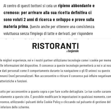
Al centro di questi bottoni si cela un
ripieno abbondante e
cremoso: per arrivare alla sua ricetta definitiva ci
sono voluti 2 anni di ricerca e sviluppo e prove sulla
materia prima
. Questo anche per ottenere una consistenza
voluttuosa senza l’impiego di latte e derivati, per rispondere
alle esigenze di chi ha intolleranza al lattosio. All’assaggio
rivelano un’esplosione di sapore ricco e delicato. Il
ntico tesoro del mare Mediterraneo. Con il suo colore vivo e il
 le migliori esperienze, noi e i nostri partner utilizziamo tecnologie come i cookie per mem
a mediterranea più autentica, un connubio di tradizione e
le informazioni del dispositivo. Il consenso a queste tecnologie permetterà a noi e ai nos
e dati personali come il comportamento durante la navigazione o gli ID univoci su questo s
nunci (non) personalizzati. Non acconsentire o ritirare il consenso può influire negativa
i
Bottoni al Gambero Rosso sono il frutto di una cura
tteristiche e funzioni.
aglio è studiato per offrire un prodotto che unisce sapore e
sotto per acconsentire a quanto sopra o per fare scelte dettagliate. Le tue scelte sarann
elicatezza della sfoglia, fino al bilanciamento armonioso degli
olamente a questo sito. È possibile modificare le impostazioni in qualsiasi momento, com
autentici del Mediterraneo, un’esperienza sensoriale che
consenso, utilizzando i pulsanti della Cookie Policy o cliccando sul pulsante di gestione d
 inferiore dello schermo.