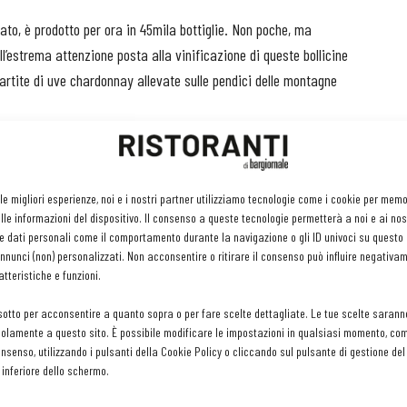
ato, è prodotto per ora in 45mila bottiglie. Non poche, ma
’estrema attenzione posta alla vinificazione di queste bollicine
partite di uve chardonnay allevate sulle pendici delle montagne
r fare dell’eccellenza la sua caratteristica principale.
e la maggior parte del vino base fermentare in acciaio, mentre
 che danno spessore al vino senza coprire i profumi fruttati
 le migliori esperienze, noi e i nostri partner utilizziamo tecnologie come i cookie per mem
le informazioni del dispositivo. Il consenso a queste tecnologie permetterà a noi e ai nos
a sboccatura. In enoteca si aggira sui 20/26 euro.
e dati personali come il comportamento durante la navigazione o gli ID univoci su questo s
nunci (non) personalizzati. Non acconsentire o ritirare il consenso può influire negativa
tteristiche e funzioni.
o infatti inaugurato il nuovo Caveau Rotari, prezioso spazio dove
sotto per acconsentire a quanto sopra o per fare scelte dettagliate. Le tue scelte sarann
ia.
olamente a questo sito. È possibile modificare le impostazioni in qualsiasi momento, com
consenso, utilizzando i pulsanti della Cookie Policy o cliccando sul pulsante di gestione d
ustazione vengono ospitate le annate di tutti i vini prodotti
 inferiore dello schermo.
etto Paolo Margoni, ospita ben 6mila bottiglie.