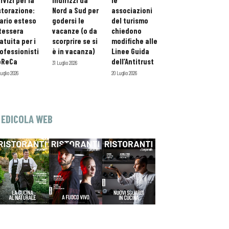
rvizi per la
indirizzi da
le
storazione:
Nord a Sud per
associazioni
ario esteso
godersi le
del turismo
tessera
vacanze (o da
chiedono
atuita per i
scorprire se si
modifiche alle
ofessionisti
è in vacanza)
Linee Guida
oReCa
dell’Antitrust
31 Luglio 2026
Luglio 2026
20 Luglio 2026
EDICOLA WEB