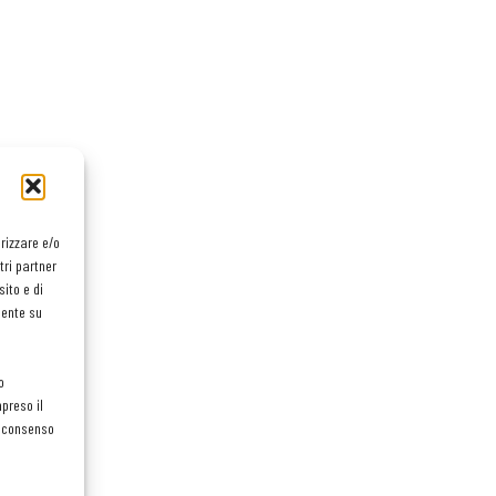
orizzare e/o
tri partner
ito e di
mente su
o
preso il
el consenso