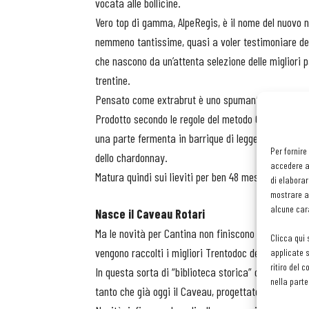
vocata alle bollicine.
Vero top di gamma, AlpeRegis, è il nome del nuovo n
nemmeno tantissime, quasi a voler testimoniare dell
che nascono da un’attenta selezione delle migliori 
trentine.
Pensato come extrabrut è uno spumante che nasce pe
Prodotto secondo le regole del metodo Classico ved
una parte fermenta in barrique di leggera tostatura
Per fornire
dello chardonnay.
accedere al
Matura quindi sui lieviti per ben 48 mesi prima dell
di elaborar
mostrare an
alcune cara
Nasce il Caveau
Rotari
Ma le novità per Cantina non finiscono qui. È stat
Clicca qui 
vengono raccolti i migliori Trentodoc della sua stor
applicate s
ritiro del 
In questa sorta di “biblioteca storica” con sala deg
nella parte
tanto che già oggi il Caveau, progettato dall’archit