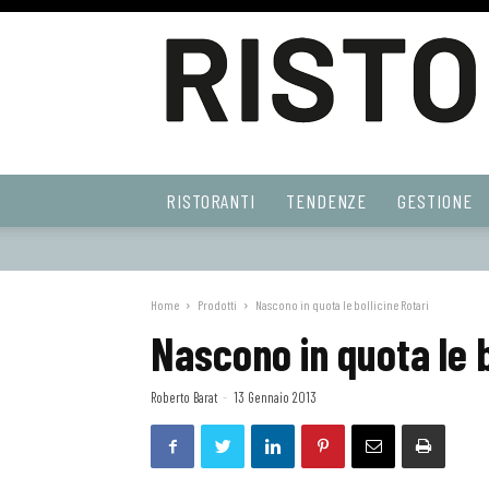
Ristoranti
RISTORANTI
TENDENZE
GESTIONE
Web
Home
Prodotti
Nascono in quota le bollicine Rotari
Nascono in quota le b
Roberto Barat
-
13 Gennaio 2013