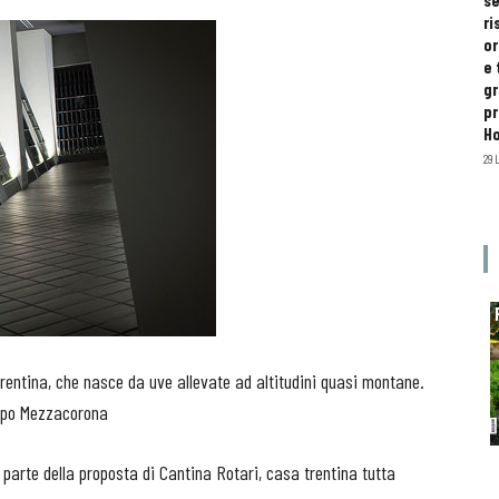
se
ri
or
e 
gr
pr
H
29 
rentina, che nasce da uve allevate ad altitudini quasi montane.
uppo Mezzacorona
 parte della proposta di Cantina Rotari, casa trentina tutta