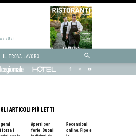
ewsletter
IL TROVA LAVORO
Bargiornale
dolcegiornale
Hoteldomani
GLI ARTICOLI PIÙ LETTI
ogemi
Aperti per
Recensioni
fforza i
ferie. Buoni
online, Fipe e