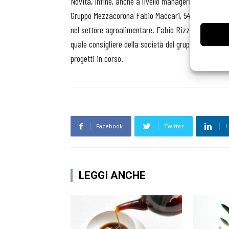
Novità, infine, anche a livello manageriale. Dal pr
Gruppo Mezzacorona Fabio Maccari, 54 anni, con una
nel settore agroalimentare. Fabio Rizzoli, finora a
quale consigliere della società del gruppo. Rimarra
progetti in corso.
Facebook
Twitter
L
LEGGI ANCHE