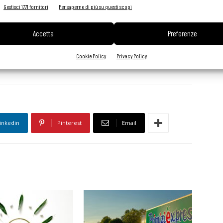
imo novembre è operativo, come nuovo direttore generale del
Gestisci 1771 fornitori
Per saperne di più su questi scopi
 lunga esperienza professionale in grandi gruppi internazionali
mministratore delegato, ha invece deciso di non ricandidarsi
Accetta
Preferenze
̀ però in azienda, garantendo la sua esperienza ai numerosi
Cookie Policy
Privacy Policy
inkedin
Pinterest
Email