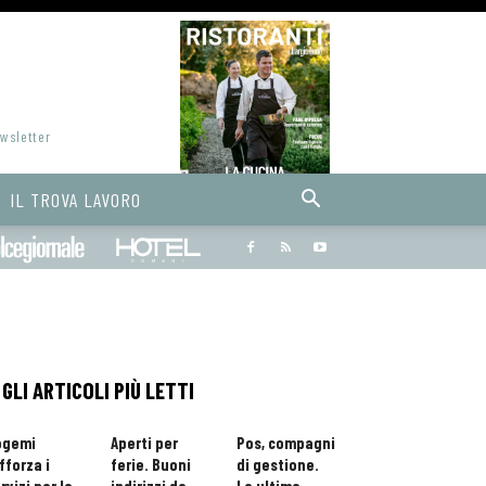
ewsletter
IL TROVA LAVORO
Bargiornale
dolcegiornale
Hoteldomani
GLI ARTICOLI PIÙ LETTI
ogemi
Aperti per
Pos, compagni
fforza i
ferie. Buoni
di gestione.