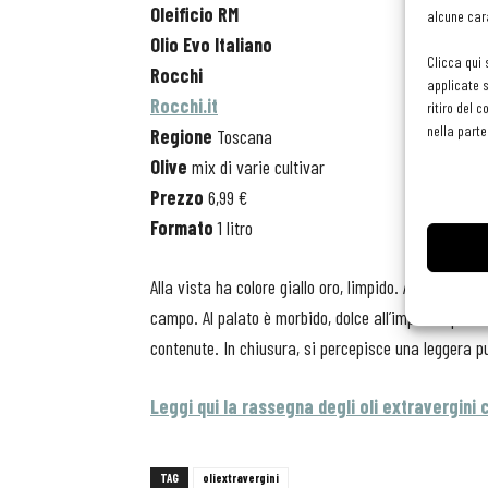
Oleificio RM
alcune cara
Olio Evo Italiano
Clicca qui 
Rocchi
applicate s
Rocchi.it
ritiro del 
nella parte
Regione
Toscana
Olive
mix di varie cultivar
Prezzo
6,99 €
Formato
1 litro
Alla vista ha colore giallo oro, limpido. Al naso ha 
campo. Al palato è morbido, dolce all’impatto; pos
contenute. In chiusura, si percepisce una leggera p
Leggi qui la rassegna degli oli extravergini 
TAG
oliextravergini