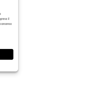
o
preso il
el consenso