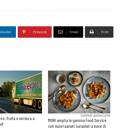
inkedin
Pinterest
Email
Print
contenuto sponsorizzato
ss: frutta e verdura a
MOWI amplia la gamma Food Service
hef
con nuovi panati surgelati a base di