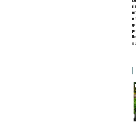
se
ri
or
e 
gr
pr
H
29 