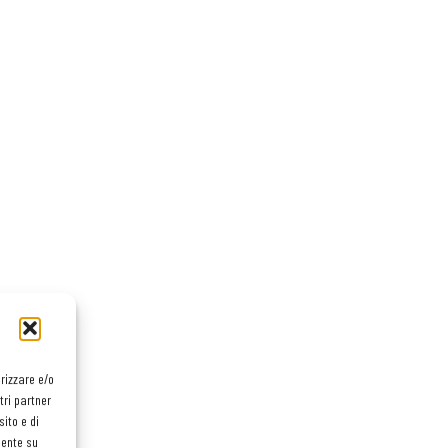
orizzare e/o
tri partner
ito e di
mente su