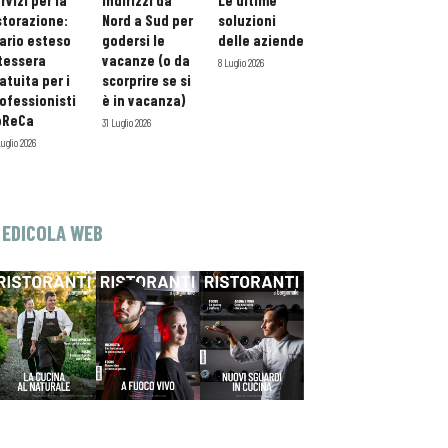
rvizi per la
indirizzi da
Le ultime
storazione:
Nord a Sud per
soluzioni
ario esteso
godersi le
delle aziende
tessera
vacanze (o da
8 Luglio 2026
atuita per i
scorprire se si
ofessionisti
è in vacanza)
oReCa
31 Luglio 2026
Luglio 2026
EDICOLA WEB