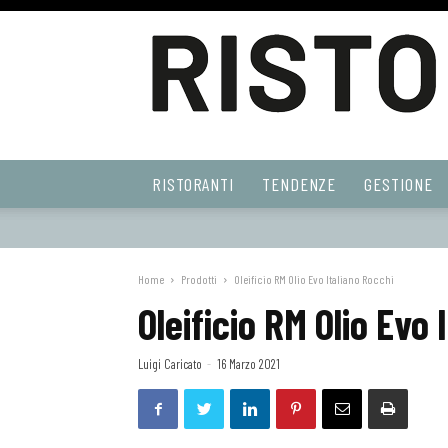
Ristoranti
RISTORANTI
TENDENZE
GESTIONE
Web
Home
Prodotti
Oleificio RM Olio Evo Italiano Rocchi
Oleificio RM Olio Evo 
Luigi Caricato
-
16 Marzo 2021