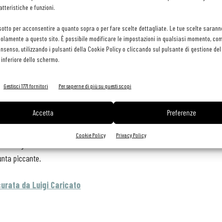
tteristiche e funzioni.
sotto per acconsentire a quanto sopra o per fare scelte dettagliate. Le tue scelte sarann
olamente a questo sito. È possibile modificare le impostazioni in qualsiasi momento, com
consenso, utilizzando i pulsanti della Cookie Policy o cliccando sul pulsante di gestione d
 inferiore dello schermo.
Gestisci 1771 fornitori
Per saperne di più su questi scopi
Accetta
Preferenze
profumi netti, vegetali, con richiami marcati a ortaggi ed erbe di
Cookie Policy
Privacy Policy
siede un gusto che rimanda al carciofo, con note amare
unta piccante.
curata da Luigi Caricato