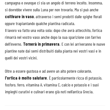
campagna e ovunque ci sia un angolo di terreno incolto. Insomma,
si dovrebbe vivere sulla Luna per non trovarla. Ma si può anche
coltivare in vaso
, attraverso i semi prodotti dalle spighe florali
oppure trapiantando qualche piantina radicata.
Il lavoro va fatto una volta sola: dopo che avrà attecchito, l’ortica
rimarrà nel vostro vaso anche dopo la sua sparizione con l’arrivo
dell’inverno.
Tornerà in primavera
. E con lei arriveranno le nuove
piantine nate dai semi distribuiti dalla pianta nei vostri vasi e in
quelli dei vostri vicini.
Oltre a essere gustosa e ad avere un alto potere colorante,
l'ortica è molto salutare
. È particolarmente ricca di potassio,
fosforo, ferro, vitamina A, vitamina C, calcio e potassio e i suoi
impieghi curativi e culinari erano già noti nell’antica Grecia.