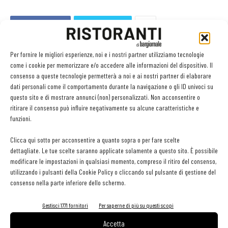
Facebook
Twitter
Per fornire le migliori esperienze, noi e i nostri partner utilizziamo tecnologie
come i cookie per memorizzare e/o accedere alle informazioni del dispositivo. Il
LEGGI ANCHE
consenso a queste tecnologie permetterà a noi e ai nostri partner di elaborare
dati personali come il comportamento durante la navigazione o gli ID univoci su
questo sito e di mostrare annunci (non) personalizzati. Non acconsentire o
Olio: controlli e analisi strategici per qualità,
ritirare il consenso può influire negativamente su alcune caratteristiche e
sicurezza e competitività della filiera
funzioni.
Clicca qui sotto per acconsentire a quanto sopra o per fare scelte
Primiziexpress: frutta e verdura a portata di chef
dettagliate. Le tue scelte saranno applicate solamente a questo sito. È possibile
modificare le impostazioni in qualsiasi momento, compreso il ritiro del consenso,
utilizzando i pulsanti della Cookie Policy o cliccando sul pulsante di gestione del
consenso nella parte inferiore dello schermo.
contenuto sponsorizzato
MOWI amplia la gamma Food Service con nuovi
Gestisci 1771 fornitori
Per saperne di più su questi scopi
panati surgelati a base di salmone MOWI
Accetta
PROFESSIONAL