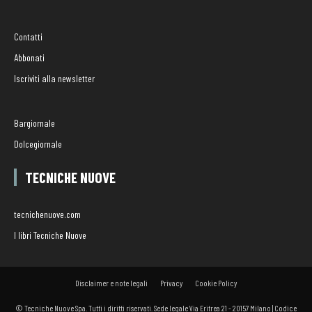
Contatti
Abbonati
Iscriviti alla newsletter
Bargiornale
Dolcegiornale
TECNICHE NUOVE
tecnichenuove.com
I libri Tecniche Nuove
Disclaimer e note legali
Privacy
Cookie Policy
© Tecniche Nuove Spa. Tutti i diritti riservati. Sede legale Via Eritrea 21 - 20157 Milano | Codice