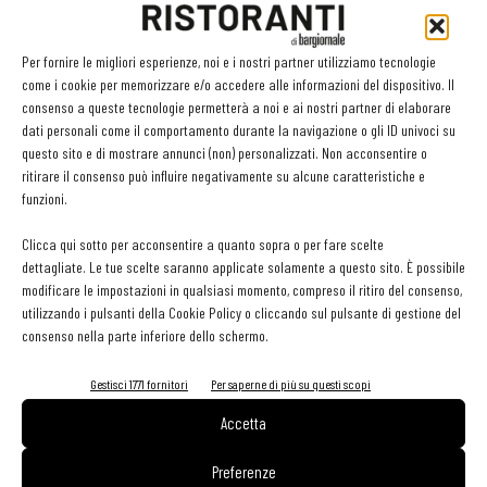
LEGGI ANCHE
Per fornire le migliori esperienze, noi e i nostri partner utilizziamo tecnologie
come i cookie per memorizzare e/o accedere alle informazioni del dispositivo. Il
Bisol1542 Brut, Valdobbiadene Prosecco Superiore
consenso a queste tecnologie permetterà a noi e ai nostri partner di elaborare
Docg, Bisol
dati personali come il comportamento durante la navigazione o gli ID univoci su
questo sito e di mostrare annunci (non) personalizzati. Non acconsentire o
ritirare il consenso può influire negativamente su alcune caratteristiche e
Greco di Tufo Docg 2024, Za’ Monaca, Dacastello Vini
funzioni.
Pregiati
Clicca qui sotto per acconsentire a quanto sopra o per fare scelte
dettagliate. Le tue scelte saranno applicate solamente a questo sito. È possibile
modificare le impostazioni in qualsiasi momento, compreso il ritiro del consenso,
Quintessenz, Chardonnay Alto Adige2023, Kellerei
utilizzando i pulsanti della Cookie Policy o cliccando sul pulsante di gestione del
Kaltern
consenso nella parte inferiore dello schermo.
Gestisci 1771 fornitori
Per saperne di più su questi scopi
Accetta
Preferenze