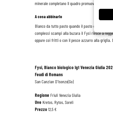
minerale completano il quadro promuovendo questo 
A cosa abbinarlo
Bianco da tutto pasto quando il pasto è a base di p
complessi scampi alla buzara il Fysi riesce a regge
oppure coi fritti o con il pesce azzurro alla griglia
Fysi, Bianco biologico Igt Venezia Giulia 20
Feudi di Romans
San Canzian D'Isonzo(Go)
Regione
Friuli Venezia Giulia
Uve
Kretos, Rytos, Soreli
Prezzo
12,5 €