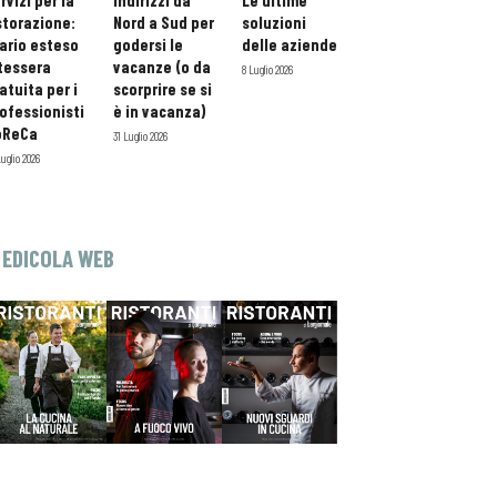
rvizi per la
indirizzi da
Le ultime
storazione:
Nord a Sud per
soluzioni
ario esteso
godersi le
delle aziende
tessera
vacanze (o da
8 Luglio 2026
atuita per i
scorprire se si
ofessionisti
è in vacanza)
oReCa
31 Luglio 2026
Luglio 2026
EDICOLA WEB