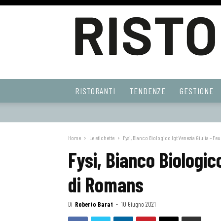
Ristoranti
RISTORANTI
TENDENZE
GESTIONE
Web
Home
Le etichette
Fysi, Bianco Biologico Igt Venezia Giulia – Fe
Fysi, Bianco Biologico
di Romans
Di
Roberto Barat
-
10 Giugno 2021