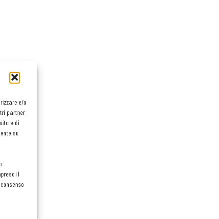
orizzare e/o
tri partner
ito e di
mente su
o
preso il
el consenso