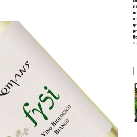
se
ri
or
e 
gr
pr
H
29 