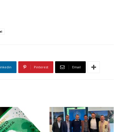
wi
inkedin
Pinterest
Email