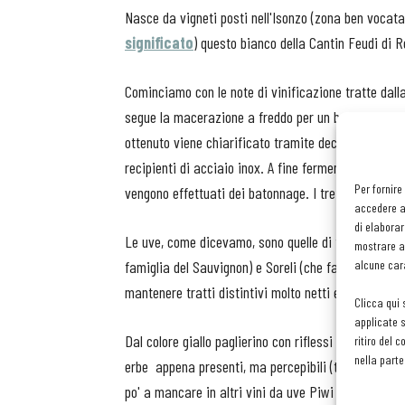
Nasce da vigneti posti nell'Isonzo (zona ben vocata 
significato
) questo bianco della Cantin Feudi di 
Cominciamo con le note di vinificazione tratte dall
segue la macerazione a freddo per un breve period
ottenuto viene chiarificato tramite decantazione na
recipienti di acciaio inox. A fine fermentazione il v
Per fornire
vengono effettuati dei batonnage. I tre vini vengon
accedere al
di elaborar
Le uve, come dicevamo, sono quelle di tre vitigni co
mostrare an
famiglia del Sauvignon) e Soreli (che fa parte della 
alcune cara
mantenere tratti distintivi molto netti e interessant
Clicca qui 
applicate s
Dal colore giallo paglierino con riflessi verdolini ha
ritiro del 
nella parte
erbe appena presenti, ma percepibili (timo e ortica
po' a mancare in altri vini da uve Piwi che abbiam