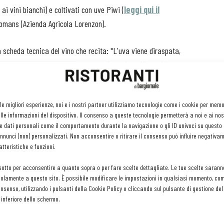
ai vini bianchi) e coltivati con uve Piwi (
leggi qui il
Romans (Azienda Agricola Lorenzon).
a scheda tecnica del vino che recita: "L'uva viene diraspata,
o. Successivamente viene pressata in modo soffice ed il mosto
turale. Il mosto quindi fermenta a temperatura controllata in
ino viene mantenuto sui lieviti per diversi mesi durante i quali
 le migliori esperienze, noi e i nostri partner utilizziamo tecnologie come i cookie per mem
o assemblati prima dell’imbottigliamento".
le informazioni del dispositivo. Il consenso a queste tecnologie permetterà a noi e ai nos
e dati personali come il comportamento durante la navigazione o gli ID univoci su questo s
siddetti resistenti ovvero Kretos e Rytos (che fanno parte della
nunci (non) personalizzati. Non acconsentire o ritirare il consenso può influire negativa
famiglia del Friulano) e dalle relative famiglie riescono a
tteristiche e funzioni.
i.
sotto per acconsentire a quanto sopra o per fare scelte dettagliate. Le tue scelte sarann
olamente a questo sito. È possibile modificare le impostazioni in qualsiasi momento, com
 naso floreale e fruttato (accenni di ananas, litchi) con toni di
consenso, utilizzando i pulsanti della Cookie Policy o cliccando sul pulsante di gestione d
 inferiore dello schermo.
). Al palato ha bella freschezza (una caratteristica che tende un
o assaggiato in passato), buona persistenza. Un fondo salino e