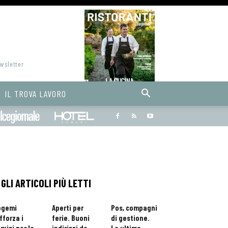
ewsletter
IL TROVA LAVORO
Bargiornale
dolcegiornale
Hoteldomani
GLI ARTICOLI PIÙ LETTI
ogemi
Aperti per
Pos, compagni
fforza i
ferie. Buoni
di gestione.