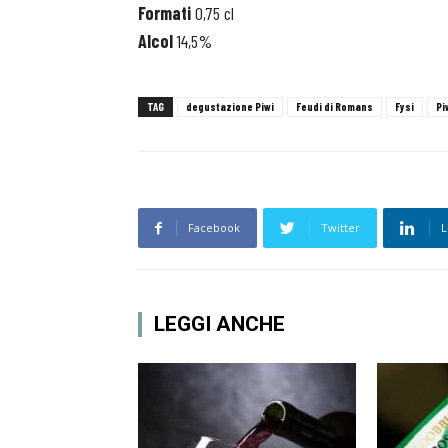
Formati
0,75 cl
Alcol
14,5%
TAG
degustazione Piwi
Feudi di Romans
Fysi
Pi
Facebook
Twitter
L
LEGGI ANCHE