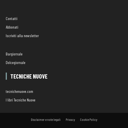
Contatti
Abbonati
Iscriviti alla newsletter
Bargiornale
Dolcegiornale
TECNICHE NUOVE
tecnichenuove.com
I libri Tecniche Nuove
Disclaimer e note legali
Privacy
Cookie Policy