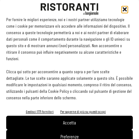
bianchi e 4 rossi.
Se in sala sono i soci ad avere voce in capitolo su tutto, in cucina
Per fornire le migliori esperienze, noi e i nostri partner utilizziamo tecnologie
come i cookie per memorizzare e/o accedere alle informazioni del dispositivo. Il
lo scettro è nelle mani della chef Entiana Osmenzeza, che di
consenso a queste tecnologie permetterà a noi e ai nostri partner di elaborare
esperienza ne ha da vendere. Il menu non vede antipasti, primi e
dati personali come il comportamento durante la navigazione o gli ID univoci su
secondi, ma è diviso in menu degustazione, cui si affiancano quelli
questo sito e di mostrare annunci (non) personalizzati. Non acconsentire o
ritirare il consenso può influire negativamente su alcune caratteristiche e
“Stato puro, tradizione e territorio” - in cui Entiana si fa ispirare
funzioni.
dalle tradizioni nazionali e non - e “Oggi al mercato”, in cui dà più
spazio ai prodotti migliori dei suoi fornitori abituali, prediligendo la
Clicca qui sotto per acconsentire a quanto sopra o per fare scelte
dettagliate. Le tue scelte saranno applicate solamente a questo sito. È possibile
stagionalità e il buon rapporto qualità/prezzo.
modificare le impostazioni in qualsiasi momento, compreso il ritiro del consenso,
utilizzando i pulsanti della Cookie Policy o cliccando sul pulsante di gestione del
La sua è una cucina schietta, immediata, senza fronzoli, sia per
consenso nella parte inferiore dello schermo.
ciò che riguarda le preparazioni, in cui tende a utilizzare pochi
Gestisci 1771 fornitori
Per saperne di più su questi scopi
ingredienti, sia nelle presentazioni, lineari, curate ma senza
Accetta
esagerare con manierismi estetici.
Preferenze