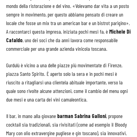
mondo della ristorazione e del vino. «Volevamo dar vita a un posto
sempre in movimento, per questo abbiamo pensato di creare un
locale che fosse un mix tra un american bar e un bistrot parigino».
A raccontarci questa impresa, iniziata pochi mesi fa, è
Michele Di
Cataldo
, uno dei soci che da anni lavora come responsabile
commerciale per una grande azienda vinicola toscana.
Gurdulù è vicino a una delle piazze più movimentate di Firenze,
piazza Santo Spirito. È aperto solo la sera e in pochi mesi è
riuscito a ritagliarsi una clientela abituale importante, verso la
quale sono rivolte alcune attenzioni, come il cambio del menu ogni
due mesi e una carta dei vini camaleontica.
Il bar, in mano alla giovane
barman Sabrina Galloni
, propone
cocktail sia tradizionali, sia rivisitati (come ad esempio il Bloody
Mary con olio extravergine pugliese e gin toscano), sia innovativi.