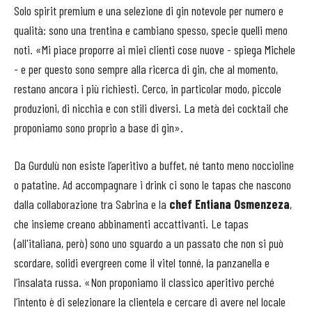
Solo spirit premium e una selezione di gin notevole per numero e
qualità: sono una trentina e cambiano spesso, specie quelli meno
noti. «Mi piace proporre ai miei clienti cose nuove - spiega Michele
- e per questo sono sempre alla ricerca di gin, che al momento,
restano ancora i più richiesti. Cerco, in particolar modo, piccole
produzioni, di nicchia e con stili diversi. La metà dei cocktail che
proponiamo sono proprio a base di gin».
Da Gurdulù non esiste l’aperitivo a buffet, né tanto meno noccioline
o patatine. Ad accompagnare i drink ci sono le tapas che nascono
dalla collaborazione tra Sabrina e la
chef Entiana Osmenzeza
,
che insieme creano abbinamenti accattivanti. Le tapas
(all'italiana, però) sono uno sguardo a un passato che non si può
scordare, solidi evergreen come il vitel tonné, la panzanella e
l’insalata russa. «Non proponiamo il classico aperitivo perché
l’intento è di selezionare la clientela e cercare di avere nel locale