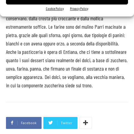
Il pane merita un discorso a parte: il lievito madre è quello scelto
Cookie Policy
Privacy Policy
da Entiana, per il suo saper dar vita a prodotti che meglio si
conservano, dalla crosta più croccante e dalla mollica
estremamente soffice. Le farine sono del mulino Parri macinate a
pietra, grazie alle quali sforna, ogni giorno, due tipologie di panini:
bianchi e con avena oppure orzo, a seconda della disponibilità.
Anche la pasticceria è opera di Entiana, che ci tiene a sottolineare
quanto i suoi dessert siano realmente dei dolci, a base di zucchero,
uova, farina, panna, che firmano un finale di sostanza e non di
semplice apparenza. Dei dolci, se vogliamo, alla vecchia maniera,
in cui la componente zuccherina siede sul trono.
Facebook
Twitter