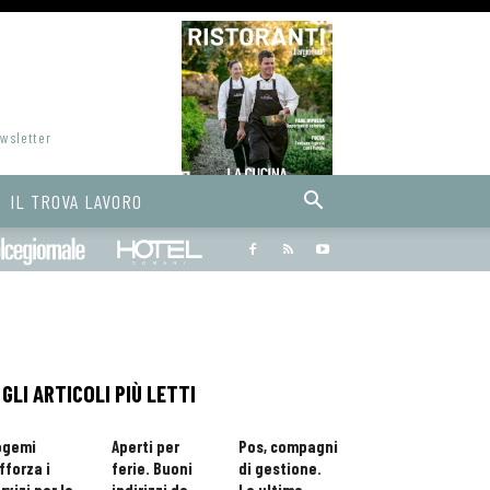
ewsletter
IL TROVA LAVORO
Bargiornale
dolcegiornale
Hoteldomani
GLI ARTICOLI PIÙ LETTI
ogemi
Aperti per
Pos, compagni
fforza i
ferie. Buoni
di gestione.