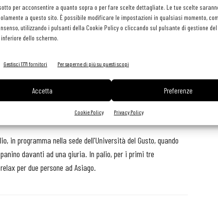
sotto per acconsentire a quanto sopra o per fare scelte dettagliate. Le tue scelte sarann
olamente a questo sito. È possibile modificare le impostazioni in qualsiasi momento, com
consenso, utilizzando i pulsanti della Cookie Policy o cliccando sul pulsante di gestione d
rende il via con il girone di andata, dall'1 marzo al 5 maggio,
 inferiore dello schermo.
o compilare un apposito format sul sito, con la ricetta del loro
ioni, con la selezione delle ricette più votate su Facebook e
Gestisci 1771 fornitori
Per saperne di più su questi scopi
utte online. Una competizione che conta sulla prestigiosa
 formazione d'eccellenza nel settore food di Confcommercio
Accetta
Preferenze
ti alla giuria di qualità presieduta da un'apprezzata food
Cookie Policy
Privacy Policy
uglio, in programma nella sede dell'Università del Gusto, quando
panino davanti ad una giuria. In palio, per i primi tre
i relax per due persone ad Asiago.