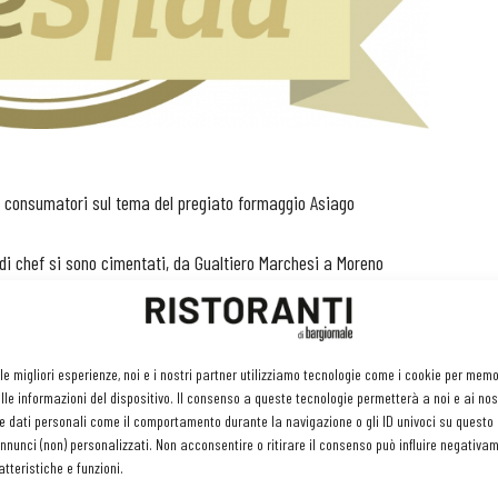
e consumatori sul tema del pregiato formaggio Asiago
ndi chef si sono cimentati, da Gualtiero Marchesi a Moreno
. Insomma, un cibo tanto popolare può essere interpretato in
 CheeSfida”, promossa dal Consorzio Tutela Formaggio Asiago.
 le migliori esperienze, noi e i nostri partner utilizziamo tecnologie come i cookie per mem
 Fresco o Stagionato è difatti il protagonista della
le informazioni del dispositivo. Il consenso a queste tecnologie permetterà a noi e ai nos
ntende mette alla prova quattro categorie di partecipanti:
e dati personali come il comportamento durante la navigazione o gli ID univoci su questo s
nunci (non) personalizzati. Non acconsentire o ritirare il consenso può influire negativa
noteche, pizzerie), negozianti di prodotti alimentari, i
tteristiche e funzioni.