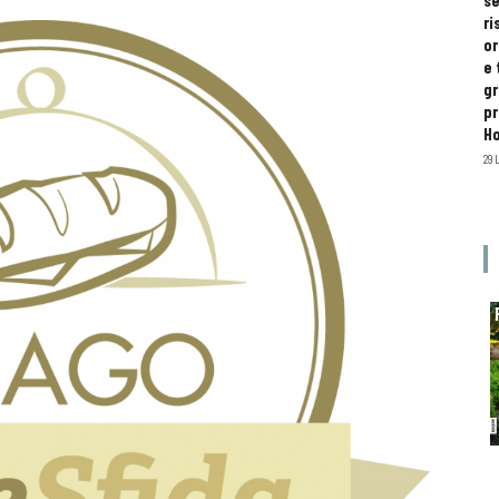
se
ri
or
e 
gr
pr
H
29 