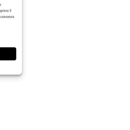
o
preso il
el consenso