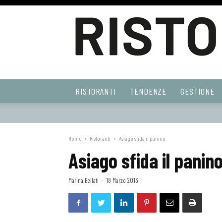
Ristoranti
RISTORANTI
TENDENZE
GESTIONE
Web
Home
Ristoranti
Asiago sfida il panino
Asiago sfida il panin
Marina Bellati
-
18 Marzo 2013