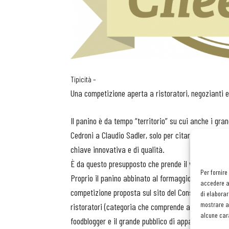
Tipicità –
Una competizione aperta a ristoratori, negozianti 
Il panino è da tempo “territorio” su cui anche i gra
Cedroni a Claudio Sadler, solo per citarne qualcuno
chiave innovativa e di qualità.
È da questo presupposto che prende il via “Asiago
Per fornire
Proprio il panino abbinato al formaggio Asiago DOP,
accedere al
competizione proposta sul sito del Consorzio, che i
di elaborar
mostrare an
ristoratori (categoria che comprende anche bar, pani
alcune cara
foodblogger e il grande pubblico di appassionati.