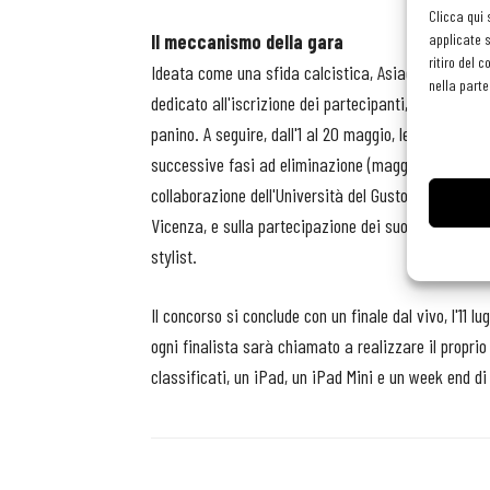
Clicca qui 
Il meccanismo della gara
applicate s
ritiro del 
Ideata come una sfida calcistica, Asiago CheeSfida p
nella parte
dedicato all'iscrizione dei partecipanti, che dovrann
panino. A seguire, dall'1 al 20 maggio, le qualificaz
successive fasi ad eliminazione (maggio-giugno), t
collaborazione dell'Università del Gusto, centro di
Vicenza, e sulla partecipazione dei suoi chef, docen
stylist.
Il concorso si conclude con un finale dal vivo, l'11 l
ogni finalista sarà chiamato a realizzare il proprio 
classificati, un iPad, un iPad Mini e un week end d