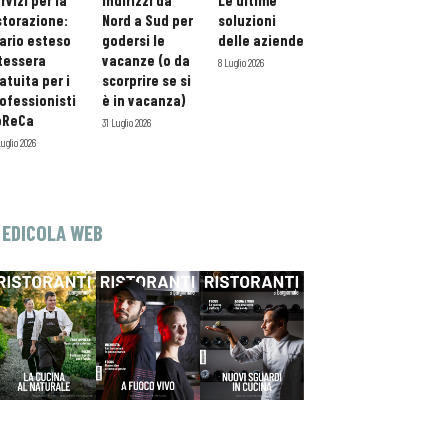
rvizi per la
indirizzi da
Le ultime
storazione:
Nord a Sud per
soluzioni
ario esteso
godersi le
delle aziende
tessera
vacanze (o da
8 Luglio 2026
atuita per i
scorprire se si
ofessionisti
è in vacanza)
oReCa
31 Luglio 2026
Luglio 2026
EDICOLA WEB