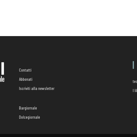
Contatti
Abbonati
te
Iscriviti alla newsletter
I 
Bargiornale
Dolcegiornale