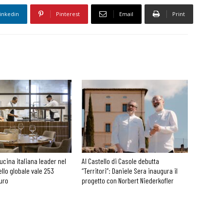
inkedin
Pinterest
Email
Print
cucina italiana leader nel
Al Castello di Casole debutta
ello globale vale 253
“Territori”: Daniele Sera inaugura il
euro
progetto con Norbert Niederkofler