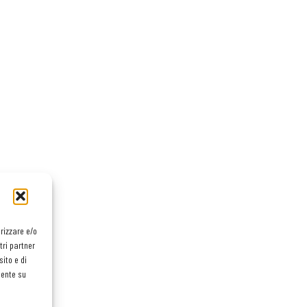
orizzare e/o
tri partner
ito e di
mente su