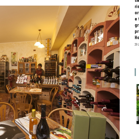
se
ri
or
e 
gr
pr
H
29 