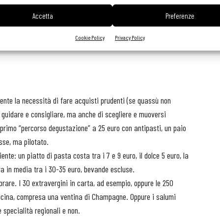
orino crotonese, tartufo nero calabrese ed extravergine
Accetta
Preferenze
rediente selezionato con cura in base all’abbinamento (6/7 tipi di
Cookie Policy
Privacy Policy
ecifica carta di 30 etichette; tante e tutte in vendita.
nte la necessità di fare acquisti prudenti (se quassù non
si guidare e consigliare, ma anche di scegliere e muoversi
 primo “percorso degustazione” a 25 euro con antipasti, un paio
sse, ma pilotato.
nte: un piatto di pasta costa tra i 7 e 9 euro, il dolce 5 euro, la
ira in media tra i 30-35 euro, bevande escluse.
rare. I 30 extravergini in carta, ad esempio, oppure le 250
di cucina, compresa una ventina di Champagne. Oppure i salumi
 specialità regionali e non.