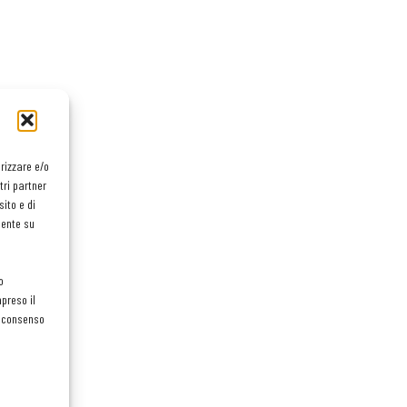
orizzare e/o
tri partner
ito e di
mente su
o
preso il
el consenso