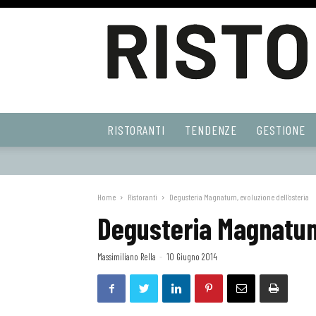
Ristoranti
RISTORANTI
TENDENZE
GESTIONE
Web
Home
Ristoranti
Degusteria Magnatum, evoluzione dell’osteria
Degusteria Magnatum,
Massimiliano Rella
-
10 Giugno 2014