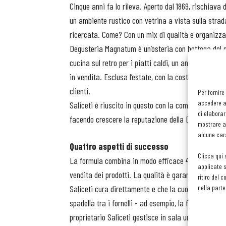
Cinque anni fa lo rileva. Aperto dal 1869, rischiava 
un ambiente rustico con vetrina a vista sulla strad
ricercata. Come? Con un mix di qualità e organizza
Degusteria Magnatum è un’osteria con bottega del gu
cucina sul retro per i piatti caldi, un angolo a vista
in vendita. Esclusa l’estate, con la costa tirrenica a
clienti.
Per fornire
accedere al
Saliceti è riuscito in questo con la competenza gast
di elaborar
facendo crescere la reputazione della Degusteria tr
mostrare an
alcune cara
Quattro aspetti di successo
Clicca qui 
La formula combina in modo efficace 4 aspetti: la q
applicate s
vendita dei prodotti. La qualità è garantita dalla ri
ritiro del 
Saliceti cura direttamente e che la cuoca, Giovanna 
nella parte
spadella tra i fornelli - ad esempio, la frittata di pa
proprietario Saliceti gestisce in sala un angolo de