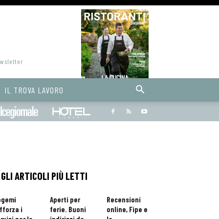
ewsletter
IL TROVA LAVORO
Bargiornale
dolcegiornale
Hoteldomani
GLI ARTICOLI PIÙ LETTI
ogemi
Aperti per
Recensioni
fforza i
ferie. Buoni
online, Fipe e