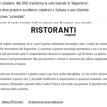
di chiudere. Nel 2010 trasforma la sala laterale in “degusteria”,
a dove proporre eccellenze calabresi e italiane a una clientela
zione “aziendale”.
sto di pochi tavolini fatti su misura per 16 coperti, una piccola
 per i crudi e un’area di passaggio per il bar ricca di specialità
 pochi passi, il resto dell’anno si deve lavorare sodo per attirare
 le migliori esperienze, noi e i nostri partner utilizziamo tecnologie come i cookie per mem
le informazioni del dispositivo. Il consenso a queste tecnologie permetterà a noi e ai nos
ronomica, i rapporti con la stampa e le guide di settore,
e dati personali come il comportamento durante la navigazione o gli ID univoci su questo s
a i buongustai.
nunci (non) personalizzati. Non acconsentire o ritirare il consenso può influire negativa
tteristiche e funzioni.
sotto per acconsentire a quanto sopra o per fare scelte dettagliate. Le tue scelte sarann
ualità, la proposta gastronomica, la gestione degli spazi e la
olamente a questo sito. È possibile modificare le impostazioni in qualsiasi momento, com
cerca su eccellenze locali, regionali, nazionali ed estere che
consenso, utilizzando i pulsanti della Cookie Policy o cliccando sul pulsante di gestione d
Martire, trasforma in saporiti piatti caldi. Mentre la cuoca
 inferiore dello schermo.
tate a millefoglie o il crostino di rape, gorgonzola e salsiccia - il
Gestisci 1771 fornitori
Per saperne di più su questi scopi
i crudi, dove prepara a vista specialità come la fesa di manzo