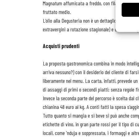
Magnatum affumicata a freddo, con filamenti di pec
fruttato medio.
L’olio alla Degusteria non è un dettaglio, ma un ing
extravergini a rotazione stagionale) e con la sua sp
Acquisti prudenti
La proposta gastronomica combina in modo intellige
arriva nessuno?) con il desiderio del cliente di far
liberamente nel menu. La carta, infatti, prevede un
di assaggi di primi o secondi piatti; senza regole fi
Invece la seconda parte del percorso è scelta dal clie
chianina 48 euro al kg. A conti fatti la spesa s’agg
Tutto quanto si mangia e si beve si può anche comp
etichette di vino, in gran parte rossi per il tipo 
locali, come 'nduja e soppressata, i formaggi e altre