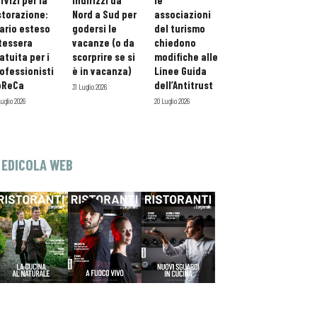
rvizi per la
indirizzi da
le
storazione:
Nord a Sud per
associazioni
ario esteso
godersi le
del turismo
tessera
vacanze (o da
chiedono
atuita per i
scorprire se si
modifiche alle
ofessionisti
è in vacanza)
Linee Guida
oReCa
dell’Antitrust
31 Luglio 2026
Luglio 2026
20 Luglio 2026
EDICOLA WEB