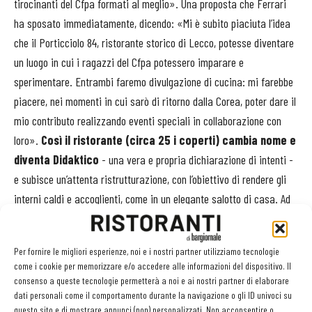
tirocinanti del Cfpa formati al meglio». Una proposta che Ferrari
ha sposato immediatamente, dicendo: «Mi è subito piaciuta l’idea
che il Porticciolo 84, ristorante storico di Lecco, potesse diventare
un luogo in cui i ragazzi del Cfpa potessero imparare e
sperimentare. Entrambi faremo divulgazione di cucina: mi farebbe
piacere, nei momenti in cui sarò di ritorno dalla Corea, poter dare il
mio contributo realizzando eventi speciali in collaborazione con
loro».
Così il ristorante (circa 25 i coperti) cambia nome e
diventa Didaktico
- una vera e propria dichiarazione di intenti -
e subisce un’attenta ristrutturazione, con l’obiettivo di rendere gli
interni caldi e accoglienti, come in un elegante salotto di casa. Ad
aprile ormai tutto e pronto, il menu è in via di definizione e
si
attende solo che la situazione pandemica consenta
Per fornire le migliori esperienze, noi e i nostri partner utilizziamo tecnologie
l’apertura al pubblico (in particolar modo nella fascia
come i cookie per memorizzare e/o accedere alle informazioni del dispositivo. Il
serale, visto il tipo di locale che punta in alto), con uno
consenso a queste tecnologie permetterà a noi e ai nostri partner di elaborare
scontrino che mediamente si attesterà attorno ai 70/80
dati personali come il comportamento durante la navigazione o gli ID univoci su
questo sito e di mostrare annunci (non) personalizzati. Non acconsentire o