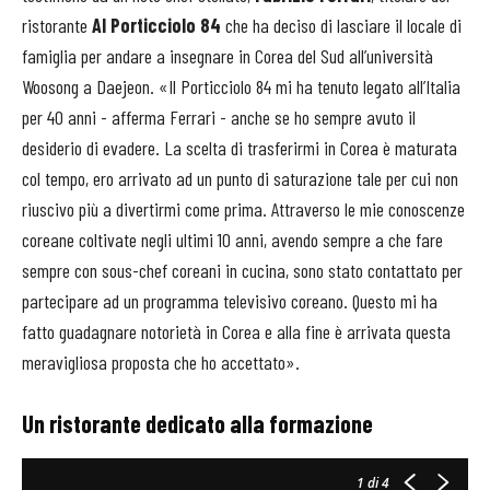
ristorante
Al Porticciolo 84
che ha deciso di lasciare il locale di
famiglia per andare a insegnare in Corea del Sud all’università
Woosong a Daejeon. «Il Porticciolo 84 mi ha tenuto legato all’Italia
per 40 anni - afferma Ferrari - anche se ho sempre avuto il
desiderio di evadere. La scelta di trasferirmi in Corea è maturata
col tempo, ero arrivato ad un punto di saturazione tale per cui non
riuscivo più a divertirmi come prima. Attraverso le mie conoscenze
coreane coltivate negli ultimi 10 anni, avendo sempre a che fare
sempre con sous-chef coreani in cucina, sono stato contattato per
partecipare ad un programma televisivo coreano. Questo mi ha
fatto guadagnare notorietà in Corea e alla fine è arrivata questa
meravigliosa proposta che ho accettato».
Un ristorante dedicato alla formazione
1
di 4