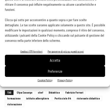
euro
. La proposta culinaria sarà incentrata sul pesce di mare
ritirare il consenso può influire negativamente su alcune caratteristiche e
unito ai prodotti tipici che il territorio lecchese offre, seguendo il
funzioni.
criterio della stagionalità, della valorizzazione delle materie prime
Clicca qui sotto per acconsentire a quanto sopra o per fare scelte
e della massima attenzione verso una cucina zero waste e attenta
dettagliate. Le tue scelte saranno applicate solamente a questo sito. È possibile
agli sprechi.
modificare le impostazioni in qualsiasi momento, compreso il ritiro del consenso,
utilizzando i pulsanti della Cookie Policy o cliccando sul pulsante di gestione del
consenso nella parte inferiore dello schermo.
Gli allievi di cucina saranno sotto la guida dell’Executive chef
Mauro Ferrari
, arrivato direttamente dall’Hyatt Regency di
Gestisci 1771 fornitori
Per saperne di più su questi scopi
Chennai (India), e dello chef
Fabio Moriconi
, dell’
Osteria del
Accetta
Pomiroeu
di Seregno. Gli allievi di sala invece saranno guidati
nelle loro mansioni dal maître
Francesco Borghetti
, dalla
Preferenze
Casupola di Bosisio Parini.
Cookie Policy
Privacy Policy
TAG
Cfpa Casargo
chef
Didaktico
Fabrizio Ferrari
formazione
istituto alberghiero
Porticciolo 84
ristorante didattico
ristorazione