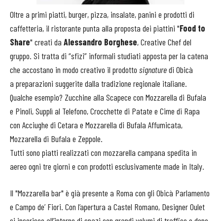
Oltre a primi piatti, burger, pizza, insalate, panini e prodotti di
caffetteria, il ristorante punta alla proposta dei piattini "
Food to
Share
" creati da
Alessandro Borghese
, Creative Chef del
gruppo. Si tratta di “sfizi” informali studiati apposta per la catena
che accostano in modo creativo il prodotto
signature
di Obicà
a preparazioni suggerite dalla tradizione regionale italiane.
Qualche esempio? Zucchine alla Scapece con Mozzarella di Bufala
e Pinoli, Supplì al Telefono, Crocchette di Patate e Cime di Rapa
con Acciughe di Cetara e Mozzarella di Bufala Affumicata,
Mozzarella di Bufala e Zeppole.
Tutti sono piatti realizzati con mozzarella campana spedita in
aereo ogni tre giorni e con prodotti esclusivamente made in Italy.
Il "Mozzarella bar" è già presente a Roma con gli Obicà Parlamento
e Campo de’ Fiori. Con l’apertura a Castel Romano, Designer Oulet
si inserisce all’interno di spazi con grandi volumi di traffico e dopo