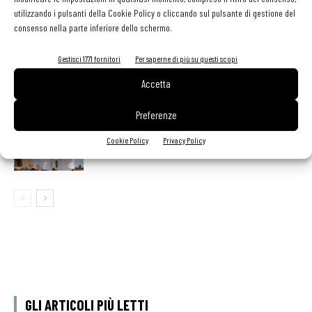
esteso e tessera gratuita per i professionisti
utilizzando i pulsanti della Cookie Policy o cliccando sul pulsante di gestione del
consenso nella parte inferiore dello schermo.
HoReCa
Gestisci 1771 fornitori
Per saperne di più su questi scopi
Deloitte: la cucina italiana leader nel mondo. A livello
globale vale 253 miliardi di euro
Accetta
Preferenze
Al Castello di Casole debutta “Territori”: Daniele Sera
Cookie Policy
Privacy Policy
inaugura il progetto con Norbert Niederkofler
GLI ARTICOLI PIÙ LETTI