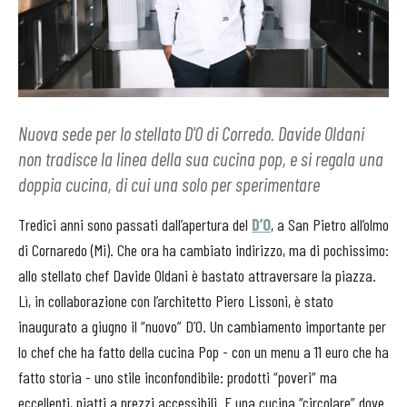
Nuova sede per lo stellato D'O di Corredo. Davide Oldani
non tradisce la linea della sua cucina pop, e si regala una
doppia cucina, di cui una solo per sperimentare
Tredici anni sono passati dall’apertura del
D’O
, a San Pietro all’olmo
di Cornaredo (Mi). Che ora ha cambiato indirizzo, ma di pochissimo:
allo stellato chef Davide Oldani è bastato attraversare la piazza.
Lì, in collaborazione con l’architetto Piero Lissoni, è stato
inaugurato a giugno il “nuovo” D’O. Un cambiamento importante per
lo chef che ha fatto della cucina Pop - con un menu a 11 euro che ha
fatto storia - uno stile inconfondibile: prodotti “poveri” ma
eccellenti, piatti a prezzi accessibili. E una cucina “circolare” dove