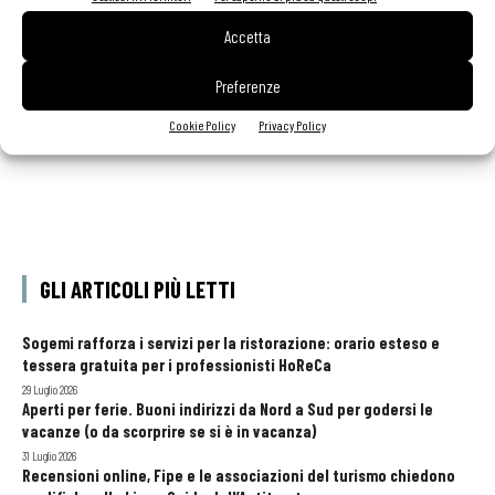
Due creme ai peperoni alla prova dello chef
Accetta
Carcangiu
Preferenze
Cookie Policy
Privacy Policy
GLI ARTICOLI PIÙ LETTI
Sogemi rafforza i servizi per la ristorazione: orario esteso e
tessera gratuita per i professionisti HoReCa
29 Luglio 2026
Aperti per ferie. Buoni indirizzi da Nord a Sud per godersi le
vacanze (o da scorprire se si è in vacanza)
31 Luglio 2026
Recensioni online, Fipe e le associazioni del turismo chiedono