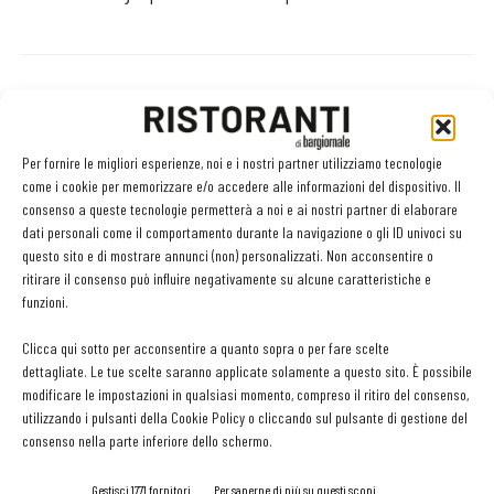
Facebook
Twitter
Per fornire le migliori esperienze, noi e i nostri partner utilizziamo tecnologie
come i cookie per memorizzare e/o accedere alle informazioni del dispositivo. Il
consenso a queste tecnologie permetterà a noi e ai nostri partner di elaborare
dati personali come il comportamento durante la navigazione o gli ID univoci su
LEGGI ANCHE
questo sito e di mostrare annunci (non) personalizzati. Non acconsentire o
ritirare il consenso può influire negativamente su alcune caratteristiche e
Conversazioni sulle spezie, è l’ora della
funzioni.
miscelazione: parola di chef Apreda
Clicca qui sotto per acconsentire a quanto sopra o per fare scelte
dettagliate. Le tue scelte saranno applicate solamente a questo sito. È possibile
modificare le impostazioni in qualsiasi momento, compreso il ritiro del consenso,
Si fa presto a dire mozzarella: la sfida dello chef
utilizzando i pulsanti della Cookie Policy o cliccando sul pulsante di gestione del
Carcangiu con i latticini
consenso nella parte inferiore dello schermo.
Gestisci 1771 fornitori
Per saperne di più su questi scopi