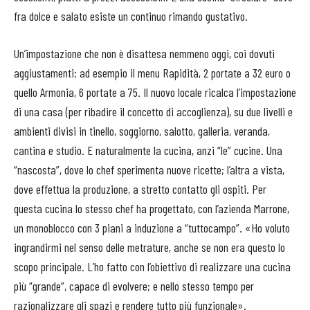
fra dolce e salato esiste un continuo rimando gustativo.
Un’impostazione che non è disattesa nemmeno oggi, coi dovuti
aggiustamenti: ad esempio il menu Rapidità, 2 portate a 32 euro o
quello Armonia, 6 portate a 75. Il nuovo locale ricalca l’impostazione
di una casa (per ribadire il concetto di accoglienza), su due livelli e
ambienti divisi in tinello, soggiorno, salotto, galleria, veranda,
cantina e studio. E naturalmente la cucina, anzi “le” cucine. Una
“nascosta”, dove lo chef sperimenta nuove ricette; l’altra a vista,
dove effettua la produzione, a stretto contatto gli ospiti. Per
questa cucina lo stesso chef ha progettato, con l’azienda Marrone,
un monoblocco con 3 piani a induzione a “tuttocampo”. «Ho voluto
ingrandirmi nel senso delle metrature, anche se non era questo lo
scopo principale. L’ho fatto con l’obiettivo di realizzare una cucina
più “grande”, capace di evolvere; e nello stesso tempo per
razionalizzare gli spazi e rendere tutto più funzionale».