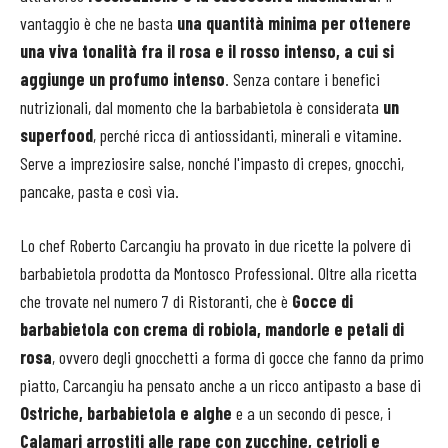
vantaggio è che ne basta
una quantità minima per ottenere
una viva tonalità fra il rosa e il rosso intenso, a cui si
aggiunge un profumo intenso
. Senza contare i benefici
nutrizionali, dal momento che la barbabietola è considerata
un
superfood
, perché ricca di antiossidanti, minerali e vitamine.
Serve a impreziosire salse, nonché l'impasto di crepes, gnocchi,
pancake, pasta e così via.
Lo chef Roberto Carcangiu ha provato in due ricette la polvere di
barbabietola prodotta da Montosco Professional. Oltre alla ricetta
che trovate nel numero 7 di Ristoranti, che è
Gocce di
barbabietola con crema di robiola, mandorle e petali di
rosa
, ovvero degli gnocchetti a forma di gocce che fanno da primo
piatto, Carcangiu ha pensato anche a un ricco antipasto a base di
Ostriche, barbabietola e alghe
e a un secondo di pesce, i
Calamari arrostiti alle rape con zucchine, cetrioli e