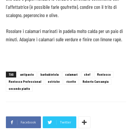
l'affettatrice (è possibile farle goufrette), condire con il trito di
scalogno, peperoncino e olive.
Rosolare i calamari marinati in padella molto calda per un paio di
minuti. Adagiare i calamari sulle verdure e finire con limone rapè.
TAG
antipasto
barbabietola
calamari
chef
Montosco
Montosco Professional
ostriche
ricette
Roberto Carcangiu
secondo piatto
Facebook
Twitter