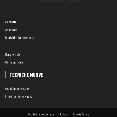
Contatti
Abbonati
Iscriviti alla newsletter
Bargiornale
Dolcegiornale
TECNICHE NUOVE
tecnichenuove.com
I libri Tecniche Nuove
Disclaimer e note legali
Privacy
Cookie Policy