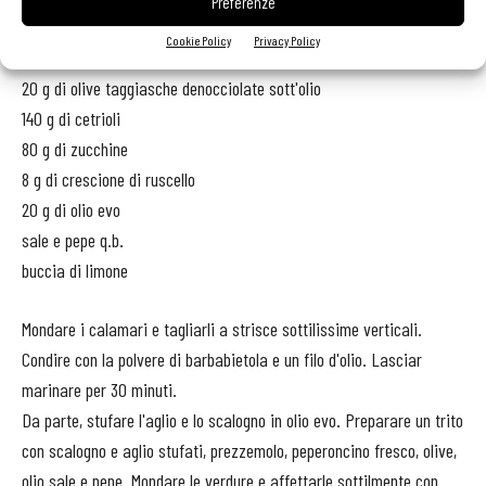
Preferenze
Per il carpaccio:
Cookie Policy
Privacy Policy
20 g di olive taggiasche denocciolate sott'olio
140 g di cetrioli
80 g di zucchine
8 g di crescione di ruscello
20 g di olio evo
sale e pepe q.b.
buccia di limone
Mondare i calamari e tagliarli a strisce sottilissime verticali.
Condire con la polvere di barbabietola e un filo d'olio. Lasciar
marinare per 30 minuti.
Da parte, stufare l'aglio e lo scalogno in olio evo. Preparare un trito
con scalogno e aglio stufati, prezzemolo, peperoncino fresco, olive,
olio sale e pepe. Mondare le verdure e affettarle sottilmente con