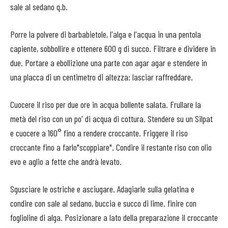
sale al sedano q.b.
Porre la polvere di barbabietole, l'alga e l'acqua in una pentola
capiente, sobbollire e ottenere 600 g di succo. Filtrare e dividere in
due. Portare a ebollizione una parte con agar agar e stendere in
una placca di un centimetro di altezza: lasciar raffreddare.
Cuocere il riso per due ore in acqua bollente salata. Frullare la
metà del riso con un po' di acqua di cottura. Stendere su un Silpat
e cuocere a 160° fino a rendere croccante. Friggere il riso
croccante fino a farlo"scoppiare". Condire il restante riso con olio
evo e aglio a fette che andrà levato.
Sgusciare le ostriche e asciugare. Adagiarle sulla gelatina e
condire con sale al sedano, buccia e succo di lime. finire con
foglioline di alga. Posizionare a lato della preparazione il croccante