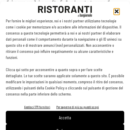
di riso nero con il riso condito. Frullare la restante acqua di
barbabietola con la lecitina per formare la schiuma, adagiare sul
piatto e finire con polvere di barbabietola
Per fornire le migliori esperienze, noi e i nostri partner utilizziamo tecnologie
come i cookie per memorizzare e/o accedere alle informazioni del dispositivo. Il
consenso a queste tecnologie permetterà a noi e ai nostri partner di elaborare
Calamari arrostiti alle rape con zucchine, cetrioli
dati personali come il comportamento durante la navigazione o gli ID univoci su
e crescione
questo sito e di mostrare annunci (non) personalizzati. Non acconsentire o
di Roberto Carcangiu
ritirare il consenso può influire negativamente su alcune caratteristiche e
funzioni.
Ingredienti per
4 porzioni:
Clicca qui sotto per acconsentire a quanto sopra o per fare scelte
480 g calamari
dettagliate. Le tue scelte saranno applicate solamente a questo sito. È possibile
32 g di polvere di barbabietola
modificare le impostazioni in qualsiasi momento, compreso il ritiro del consenso,
utilizzando i pulsanti della Cookie Policy o cliccando sul pulsante di gestione del
20 g di scalogno rosso
consenso nella parte inferiore dello schermo.
12 g di aglio
12 g di prezzemolo
Gestisci 1771 fornitori
Per saperne di più su questi scopi
4 g di peperoncino rosso
Accetta
sale e pepe q.b.