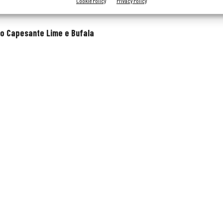
Cookie Policy
Privacy Policy
ro Capesante Lime e Bufala