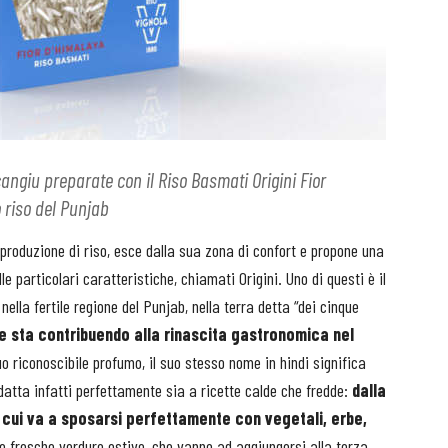
angiu preparate con il Riso Basmati Origini Fior
 riso del Punjab
produzione di riso, esce dalla sua zona di confort e propone una
lle particolari caratteristiche, chiamati Origini. Uno di questi è il
nella fertile regione del Punjab, nella terra detta “dei cinque
he sta contribuendo alla rinascita gastronomica nel
uo riconoscibile profumo, il suo stesso nome in hindi significa
 adatta infatti perfettamente sia a ricette calde che fredde:
dalla
in cui va a sposarsi perfettamente con vegetali, erbe,
le fresche verdure estive, che vanno ad aggiungersi alla terza