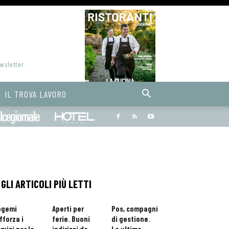
ewsletter
IL TROVA LAVORO
Bargiornale
dolcegiornale
Hoteldomani
GLI ARTICOLI PIÙ LETTI
ogemi
Aperti per
Pos, compagni
fforza i
ferie. Buoni
di gestione.