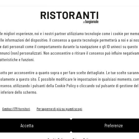
 le migliori esperienze, noi e i nostri partner utilizziamo tecnologie come i cookie per mem
le informazioni del dispositivo. Il consenso a queste tecnologie permetterà a noi e ai nos
e dati personali come il comportamento durante la navigazione o gli ID univoci su questo s
nunci (non) personalizzati. Non acconsentire o ritirare il consenso può influire negativa
ti da 3 mm e tenere da parte. M
ondare gli champignon, tagliare in
tteristiche e funzioni.
iva con aglio in camicia senza salare se non a fine cottura.
sotto per acconsentire a quanto sopra o per fare scelte dettagliate. Le tue scelte sarann
olamente a questo sito. È possibile modificare le impostazioni in qualsiasi momento, com
lio a fiamma molto alta per alcuni minuti sfumare con aceto di
consenso, utilizzando i pulsanti della Cookie Policy o cliccando sul pulsante di gestione d
lio a filo.
 inferiore dello schermo.
ende il bollore aggiungere dopo 5 min. in sequenze da un minuto
Gestisci 1771 fornitori
Per saperne di più su questi scopi
are.
Accetta
Preferenze
o Basmati alle verdure e sopra a finire i funghi trifolati e