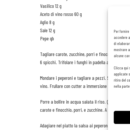
Vasilico 12 g
Aceto di vino rosso 60 g
Aglio 8 g
Sale 12 g
Per fornire
accedere al
Pepe qb
di elaborar
mostrare an
Tagliare carote, zucchine, porri e finocchi a cubet
alcune cara
6 spicchi. Trifolare i funghi in padella a fiamma v
Clicca qui 
applicate s
Mondare i peperoni e tagliare a pezzi. Stufare in o
ritiro del 
vino. Frullare con cutter a immersione aggiungendo o
nella parte
Porre a bollire in acqua salata il riso. Quando ripr
carote e finocchio, porri, e zucchine. A cottura scol
Adagiare nel piatto la salsa ai peperoni sopra il ris