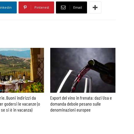
inkedin
Pinterest
Email
rie. Buoni indirizzi da
Export del vino in frenata: dazi Usa e
er godersi le vacanze (o
domanda debole pesano sulle
 se si è in vacanza)
denominazioni europee