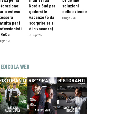
rvizi per la
indirizzi da
Le ultime
storazione:
Nord a Sud per
soluzioni
ario esteso
godersi le
delle aziende
tessera
vacanze (o da
8 Luglio 2026
atuita per i
scorprire se si
ofessionisti
è in vacanza)
oReCa
31 Luglio 2026
Luglio 2026
EDICOLA WEB