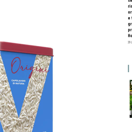
se
ri
or
e 
gr
pr
H
29 