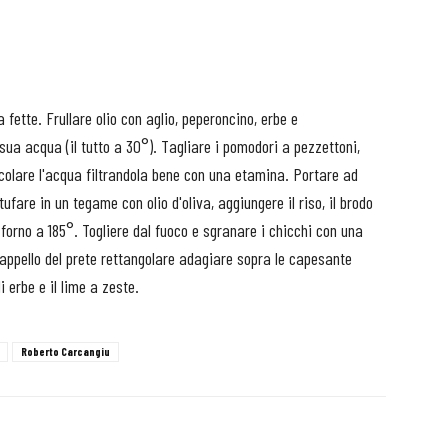
a fette.
Frullare olio con aglio, peperoncino, erbe e
a sua acqua (il tutto a 30°).
Tagliare i pomodori a pezzettoni,
Scolare l'acqua filtrandola bene con una etamina.
Portare ad
stufare in un tegame con olio d'oliva, aggiungere il riso, il brodo
 forno a 185°.
Togliere dal fuoco e sgranare i chicchi con una
o cappello del prete rettangolare adagiare sopra le capesante
i erbe e il lime a zeste.
Roberto Carcangiu