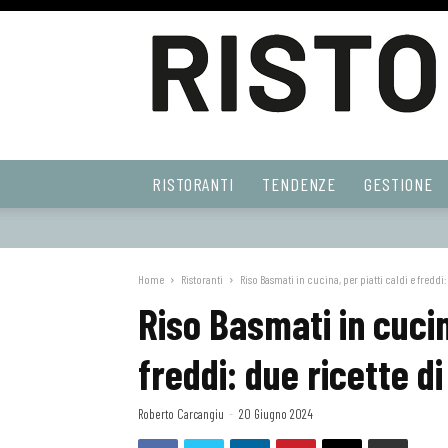
Ristoranti
RISTORANTI
TENDENZE
GESTIONE
Web
Home
Ristoranti
Riso Basmati in cucina, per piatti caldi e freddi: 
Riso Basmati in cucin
freddi: due ricette d
Roberto Carcangiu
-
20 Giugno 2024