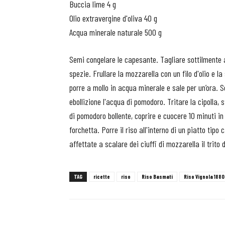
Buccia lime 4 g
Olio extravergine d'oliva 40 g
Acqua minerale naturale 500 g
Semi congelare le capesante. Tagliare sottilmente 
spezie.
Frullare la mozzarella con un filo d'olio e l
porre a mollo in acqua minerale e sale per un’ora. 
ebollizione l'acqua di pomodoro.
Tritare la cipolla, 
di pomodoro bollente, coprire e cuocere 10 minuti in
forchetta.
Porre il riso all'interno di un piatto tip
affettate a scalare dei ciuffi di mozzarella il trito d
TAG
ricette
riso
Riso Basmati
Riso Vignola 1880