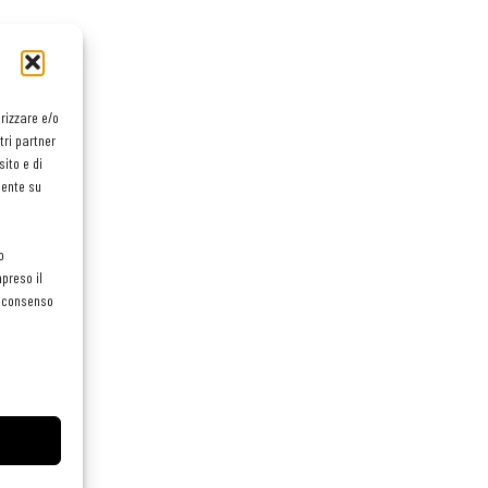
orizzare e/o
tri partner
ito e di
mente su
o
preso il
el consenso