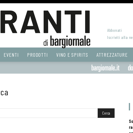
Abbonati
Iscriviti alla n
EVENTI
PRODOTTI
VINO E SPIRITS
ATTREZZATURE
rca
S
ra