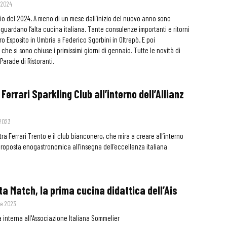
 2024
nizio del 2024. A meno di un mese dall’inizio del nuovo anno sono
riguardano l’alta cucina italiana. Tante consulenze importanti e ritorni
ro Esposito in Umbria a Federico Sgorbini in Oltrepò. E poi
che si sono chiuse i primissimi giorni di gennaio. Tutte le novità di
arade di Ristoranti.
Ferrari Sparkling Club all’interno dell’Allianz
 2023
tra Ferrari Trento e il club bianconero, che mira a creare all’interno
proposta enogastronomica all’insegna dell’eccellenza italiana
ta Match, la prima cucina didattica dell’Ais
re 2023
 interna all'Associazione Italiana Sommelier