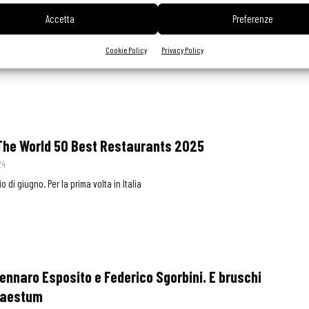
ocktail bar bistrot L’Opera di Santa Pelagia
Accetta
Preferenze
2024
Cookie Policy
Privacy Policy
e ma informale
 The World 50 Best Restaurants 2025
24
io di giugno. Per la prima volta in Italia
ennaro Esposito e Federico Sgorbini. E bruschi
 Paestum