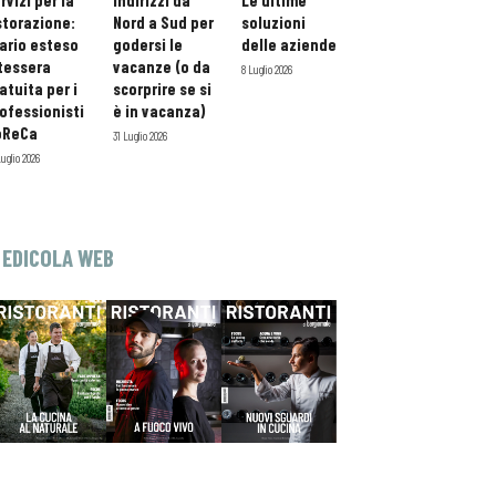
rvizi per la
indirizzi da
Le ultime
storazione:
Nord a Sud per
soluzioni
ario esteso
godersi le
delle aziende
tessera
vacanze (o da
8 Luglio 2026
atuita per i
scorprire se si
ofessionisti
è in vacanza)
oReCa
31 Luglio 2026
Luglio 2026
EDICOLA WEB