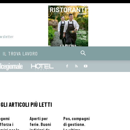
ewsletter
IL TROVA LAVORO
Bargiornale
dolcegiornale
Hoteldomani
GLI ARTICOLI PIÙ LETTI
ogemi
Aperti per
Pos, compagni
fforza i
ferie. Buoni
di gestione.