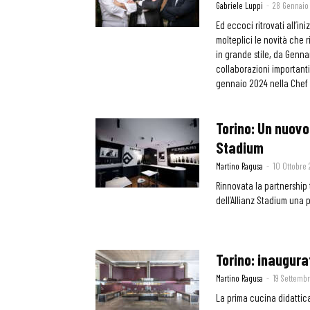
Gabriele Luppi
-
28 Gennaio
Ed eccoci ritrovati all’i
molteplici le novità che 
in grande stile, da Genna
collaborazioni importanti 
gennaio 2024 nella Chef P
Torino: Un nuovo 
Stadium
Martino Ragusa
-
10 Ottobre
Rinnovata la partnership 
dell’Allianz Stadium una 
Torino: inaugura
Martino Ragusa
-
19 Settemb
La prima cucina didattica