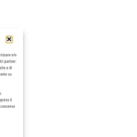
orizzare e/o
tri partner
ito e di
mente su
o
preso il
el consenso