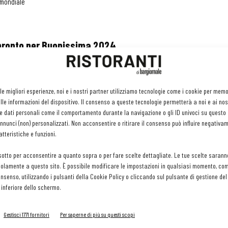
mondiale
 pronto per Buonissima 2024
2024
ro alle peroferie, dal 22 al 27 ottobre
 le migliori esperienze, noi e i nostri partner utilizziamo tecnologie come i cookie per mem
le informazioni del dispositivo. Il consenso a queste tecnologie permetterà a noi e ai nos
e dati personali come il comportamento durante la navigazione o gli ID univoci su questo s
nunci (non) personalizzati. Non acconsentire o ritirare il consenso può influire negativa
tteristiche e funzioni.
 nuova Maison Capriccioli, ristorante borghese
sotto per acconsentire a quanto sopra o per fare scelte dettagliate. Le tue scelte sarann
olamente a questo sito. È possibile modificare le impostazioni in qualsiasi momento, com
re 2024
consenso, utilizzando i pulsanti della Cookie Policy o cliccando sul pulsante di gestione d
andura e Andrea Turchi
 inferiore dello schermo.
Gestisci 1771 fornitori
Per saperne di più su questi scopi