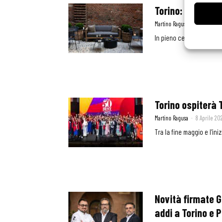
Torino: apre il c
Martino Ragusa
-
21 Giugno 
In pieno centro. Elegant
Torino ospiterà
Martino Ragusa
-
8 Aprile 20
Tra la fine maggio e l'iniz
Novità firmate G
addi a Torino e