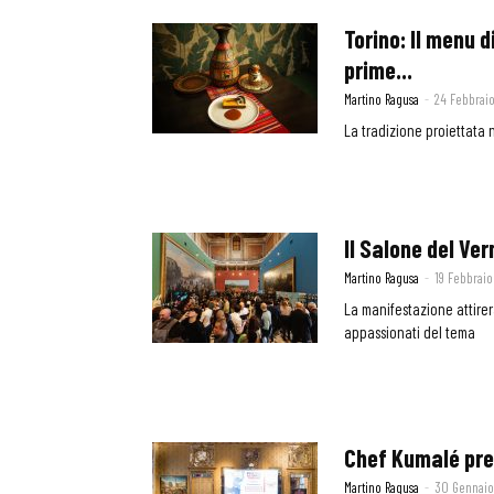
Torino: Il menu d
prime...
Martino Ragusa
-
24 Febbrai
La tradizione proiettata
Il Salone del Ve
Martino Ragusa
-
19 Febbraio
La manifestazione attirera
appassionati del tema
Chef Kumalé pre
Martino Ragusa
-
30 Gennaio