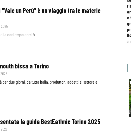
se
ri
i “Vale un Perù” è un viaggio tra le materie
or
e 
gr
o 2025
pr
 nella contemporaneità
H
29 
rmouth bissa a Torino
 2025
̀ per due giorni, da tutta Italia, produttori, addetti al settore e
sentata la guida BestEathnic Torino 2025
 2025