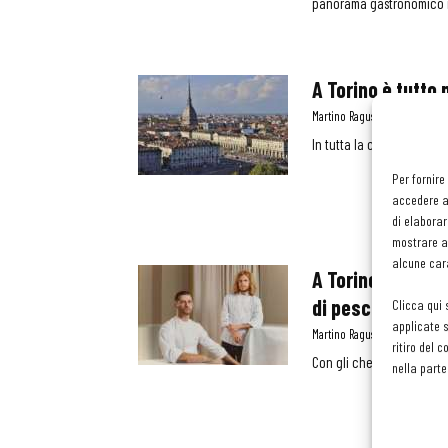
panorama gastronomico 
A Torino è tutto
Martino Ragusa
-
9 Ottobre 
In tutta la città, dal cent
Per fornire
accedere al
di elaborar
mostrare an
alcune cara
A Torino apre la
di pesce
Clicca qui 
applicate s
Martino Ragusa
-
17 Settemb
ritiro del 
Con gli chef Christian M
nella parte