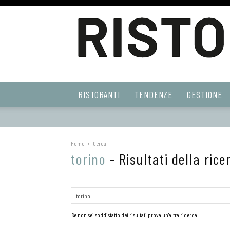
Ristoranti
RISTORANTI
TENDENZE
GESTIONE
Web
Home
Cerca
torino
-
Risultati della rice
Se non sei soddisfatto dei risultati prova un'altra ricerca