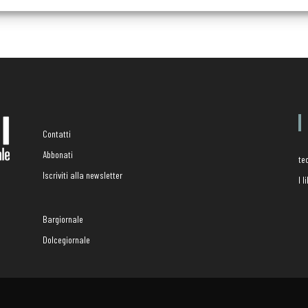
Contatti
Abbonati
te
Iscriviti alla newsletter
I 
Bargiornale
Dolcegiornale