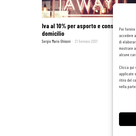
Iva al 10% per asporto e consegna a
Per fornire
domicilio
accedere al
Sergio Mario Ghisoni
-
21 Gennaio 2021
di elaborar
mostrare an
alcune cara
Clicca qui 
applicate s
ritiro del 
nella parte