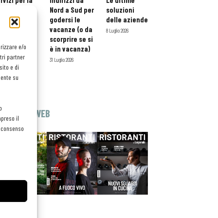
rvizi per la
indirizzi da
Le ultime
storazione:
Nord a Sud per
soluzioni
ario esteso
godersi le
delle aziende
tessera
vacanze (o da
8 Luglio 2026
atuita per i
scorprire se si
orizzare e/o
ofessionisti
è in vacanza)
tri partner
oReCa
31 Luglio 2026
ito e di
Luglio 2026
mente su
o
EDICOLA WEB
preso il
el consenso