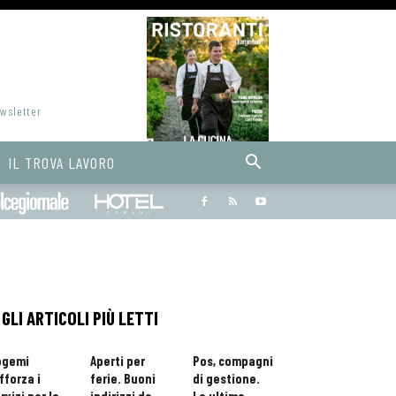
ewsletter
IL TROVA LAVORO
Bargiornale
dolcegiornale
Hoteldomani
GLI ARTICOLI PIÙ LETTI
ogemi
Aperti per
Pos, compagni
fforza i
ferie. Buoni
di gestione.