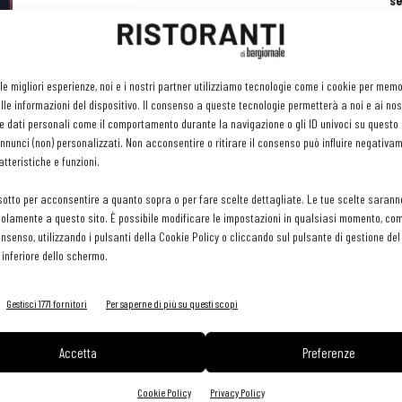
se
ri
or
e 
gr
 le migliori esperienze, noi e i nostri partner utilizziamo tecnologie come i cookie per mem
pr
le informazioni del dispositivo. Il consenso a queste tecnologie permetterà a noi e ai nos
H
e dati personali come il comportamento durante la navigazione o gli ID univoci su questo s
29 
nunci (non) personalizzati. Non acconsentire o ritirare il consenso può influire negativa
tteristiche e funzioni.
sotto per acconsentire a quanto sopra o per fare scelte dettagliate. Le tue scelte sarann
olamente a questo sito. È possibile modificare le impostazioni in qualsiasi momento, com
consenso, utilizzando i pulsanti della Cookie Policy o cliccando sul pulsante di gestione d
 inferiore dello schermo.
Gestisci 1771 fornitori
Per saperne di più su questi scopi
Accetta
Preferenze
Cookie Policy
Privacy Policy