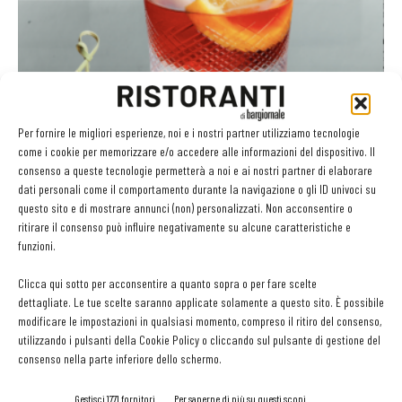
L’aperitivo? Un’opportunità per il ristorante. Ecco
come sfruttarla
Per fornire le migliori esperienze, noi e i nostri partner utilizziamo tecnologie
Andrea Mongilardi
-
3 Luglio 2018
come i cookie per memorizzare e/o accedere alle informazioni del dispositivo. Il
consenso a queste tecnologie permetterà a noi e ai nostri partner di elaborare
dati personali come il comportamento durante la navigazione o gli ID univoci su
questo sito e di mostrare annunci (non) personalizzati. Non acconsentire o
ritirare il consenso può influire negativamente su alcune caratteristiche e
GLI ARTICOLI PIÙ LETTI
funzioni.
Sogemi rafforza i servizi per la ristorazione: orario esteso e
Clicca qui sotto per acconsentire a quanto sopra o per fare scelte
tessera gratuita per i professionisti HoReCa
dettagliate. Le tue scelte saranno applicate solamente a questo sito. È possibile
29 Luglio 2026
modificare le impostazioni in qualsiasi momento, compreso il ritiro del consenso,
Aperti per ferie. Buoni indirizzi da Nord a Sud per godersi le
utilizzando i pulsanti della Cookie Policy o cliccando sul pulsante di gestione del
vacanze (o da scorprire se si è in vacanza)
consenso nella parte inferiore dello schermo.
31 Luglio 2026
Recensioni online, Fipe e le associazioni del turismo chiedono
Gestisci 1771 fornitori
Per saperne di più su questi scopi