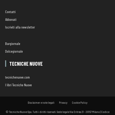
Contatti
Abbonati
Iscriviti alla newsletter
Bargiornale
Dolcegiornale
TECNICHE NUOVE
tecnichenuove.com
I libri Tecniche Nuove
Disclaimer e note legali
Privacy
Cookie Policy
© Tecniche Nuove Spa. Tutti i diritti riservati. Sede legale Via Eritrea 21 - 20157 Milano | Codice