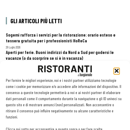
GLI ARTICOLI PIÙ LETTI
Sogemi rafforza i servizi per la ristorazione: orario esteso e
tessera gratuita per i professionisti HoReCa
29 Luglio 2026
Aperti per ferie. Buoni indirizzi da Nord a Sud per godersi le
vacanze (o da scorprire se si è in vacanza)
31 Luglio 2026
Recensioni online, Fipe e le associazioni del turismo chiedono
modifiche alle Linee Guida dell’Antitrust
Per fornire le migliori esperienze, noi e i nostri partner utilizziamo tecnologie
20 Luglio 2026
come i cookie per memorizzare e/o accedere alle informazioni del dispositivo. Il
consenso a queste tecnologie permetterà a noi e ai nostri partner di elaborare
dati personali come il comportamento durante la navigazione o gli ID univoci su
questo sito e di mostrare annunci (non) personalizzati. Non acconsentire o
EDICOLA WEB
ritirare il consenso può influire negativamente su alcune caratteristiche e
funzioni.
Clicca qui sotto per acconsentire a quanto sopra o per fare scelte