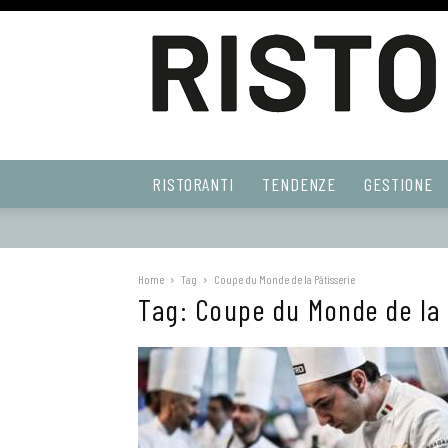
Ristoranti
RISTORANTI
TENDENZE
GESTIONE
Web
Home
Tag
Coupe du Monde de la Pâtisserie
Tag: Coupe du Monde de la 