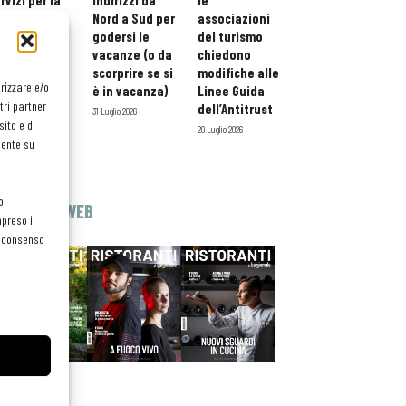
rvizi per la
indirizzi da
le
storazione:
Nord a Sud per
associazioni
ario esteso
godersi le
del turismo
tessera
vacanze (o da
chiedono
atuita per i
scorprire se si
modifiche alle
orizzare e/o
ofessionisti
è in vacanza)
Linee Guida
tri partner
oReCa
dell’Antitrust
31 Luglio 2026
ito e di
Luglio 2026
20 Luglio 2026
mente su
o
EDICOLA WEB
preso il
el consenso