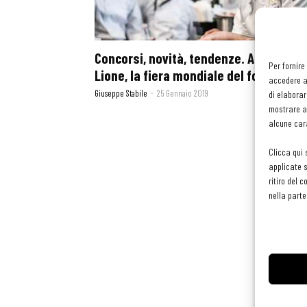
Concorsi, novità, tendenze. A Sirha
Per fornire
Lione, la fiera mondiale del food
accedere al
Giuseppe Stabile
-
25 Gennaio 2019
di elaborar
mostrare an
alcune cara
Clicca qui 
applicate s
ritiro del 
nella parte