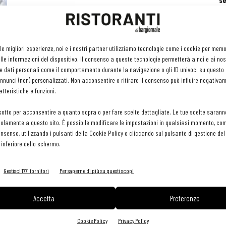
se
ri
or
e 
gr
 le migliori esperienze, noi e i nostri partner utilizziamo tecnologie come i cookie per mem
pr
le informazioni del dispositivo. Il consenso a queste tecnologie permetterà a noi e ai nos
H
e dati personali come il comportamento durante la navigazione o gli ID univoci su questo s
29 
nunci (non) personalizzati. Non acconsentire o ritirare il consenso può influire negativa
tteristiche e funzioni.
sotto per acconsentire a quanto sopra o per fare scelte dettagliate. Le tue scelte sarann
olamente a questo sito. È possibile modificare le impostazioni in qualsiasi momento, com
consenso, utilizzando i pulsanti della Cookie Policy o cliccando sul pulsante di gestione d
 inferiore dello schermo.
Gestisci 1771 fornitori
Per saperne di più su questi scopi
Accetta
Preferenze
Cookie Policy
Privacy Policy