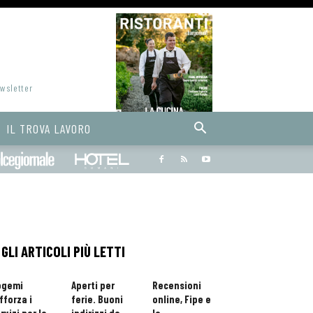
ewsletter
IL TROVA LAVORO
Bargiornale
dolcegiornale
Hoteldomani
GLI ARTICOLI PIÙ LETTI
ogemi
Aperti per
Recensioni
fforza i
ferie. Buoni
online, Fipe e