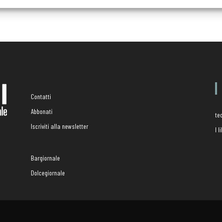
Contatti
Abbonati
te
Iscriviti alla newsletter
I 
Bargiornale
Dolcegiornale