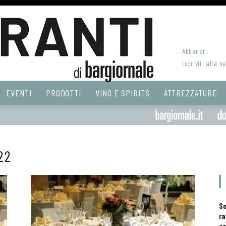
Abbonati
Iscriviti alla n
EVENTI
PRODOTTI
VINO E SPIRITS
ATTREZZATURE
22
S
ra