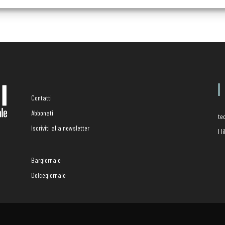
Contatti
Abbonati
te
Iscriviti alla newsletter
I 
Bargiornale
Dolcegiornale