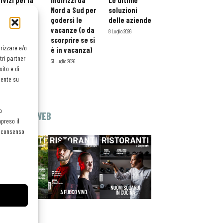
rvizi per la
indirizzi da
Le ultime
storazione:
Nord a Sud per
soluzioni
ario esteso
godersi le
delle aziende
tessera
vacanze (o da
8 Luglio 2026
atuita per i
scorprire se si
orizzare e/o
ofessionisti
è in vacanza)
tri partner
oReCa
31 Luglio 2026
ito e di
Luglio 2026
mente su
o
EDICOLA WEB
preso il
el consenso