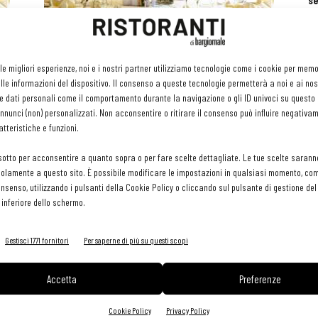
se
ri
or
e 
gr
 e
Stop a mascherine, ma non per i
 le migliori esperienze, noi e i nostri partner utilizziamo tecnologie come i cookie per mem
pr
lavoratori, e green pass:...
le informazioni del dispositivo. Il consenso a queste tecnologie permetterà a noi e ai nos
H
Giuseppe Stabile
-
6 Maggio 2022
e dati personali come il comportamento durante la navigazione o gli ID univoci su questo s
29 
nunci (non) personalizzati. Non acconsentire o ritirare il consenso può influire negativa
tteristiche e funzioni.
sotto per acconsentire a quanto sopra o per fare scelte dettagliate. Le tue scelte sarann
olamente a questo sito. È possibile modificare le impostazioni in qualsiasi momento, com
consenso, utilizzando i pulsanti della Cookie Policy o cliccando sul pulsante di gestione d
 inferiore dello schermo.
Gestisci 1771 fornitori
Per saperne di più su questi scopi
Decreto Riaperture 2022: le novità per i
locali e i lavoratori
Accetta
Preferenze
Giuseppe Stabile
-
26 Marzo 2022
Cookie Policy
Privacy Policy