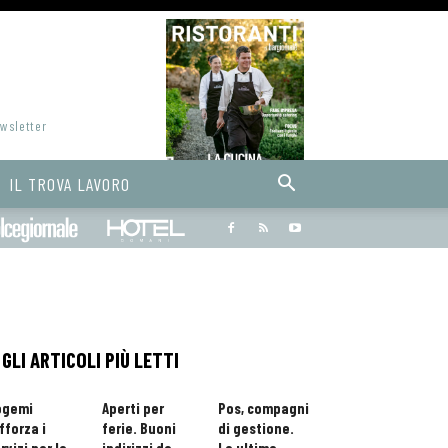
ewsletter
IL TROVA LAVORO
Bargiornale
dolcegiornale
Hoteldomani
GLI ARTICOLI PIÙ LETTI
ogemi
Aperti per
Pos, compagni
fforza i
ferie. Buoni
di gestione.