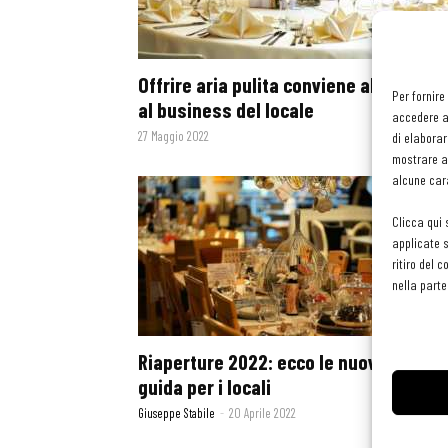
Offrire aria pulita conviene alla salute
Per fornire
al business del locale
accedere al
27 Maggio 2022
di elaborar
mostrare an
alcune cara
Clicca qui 
applicate s
ritiro del 
nella parte
Riaperture 2022: ecco le nuove Linee
guida per i locali
Giuseppe Stabile
-
20 Aprile 2022