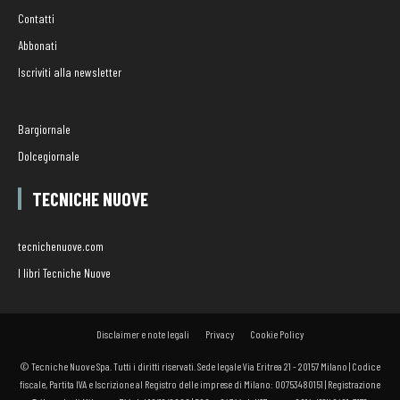
Contatti
Abbonati
Iscriviti alla newsletter
Bargiornale
Dolcegiornale
TECNICHE NUOVE
tecnichenuove.com
I libri Tecniche Nuove
Disclaimer e note legali
Privacy
Cookie Policy
© Tecniche Nuove Spa. Tutti i diritti riservati. Sede legale Via Eritrea 21 - 20157 Milano | Codice
fiscale, Partita IVA e Iscrizione al Registro delle imprese di Milano: 00753480151 | Registrazione