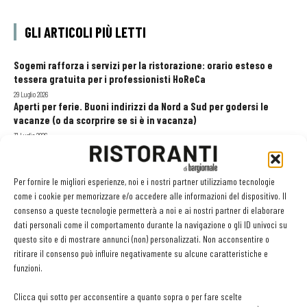
GLI ARTICOLI PIÙ LETTI
Sogemi rafforza i servizi per la ristorazione: orario esteso e
tessera gratuita per i professionisti HoReCa
29 Luglio 2026
Aperti per ferie. Buoni indirizzi da Nord a Sud per godersi le
vacanze (o da scorprire se si è in vacanza)
31 Luglio 2026
Recensioni online, Fipe e le associazioni del turismo chiedono
modifiche alle Linee Guida dell’Antitrust
20 Luglio 2026
Per fornire le migliori esperienze, noi e i nostri partner utilizziamo tecnologie
come i cookie per memorizzare e/o accedere alle informazioni del dispositivo. Il
consenso a queste tecnologie permetterà a noi e ai nostri partner di elaborare
dati personali come il comportamento durante la navigazione o gli ID univoci su
EDICOLA WEB
questo sito e di mostrare annunci (non) personalizzati. Non acconsentire o
ritirare il consenso può influire negativamente su alcune caratteristiche e
funzioni.
Clicca qui sotto per acconsentire a quanto sopra o per fare scelte