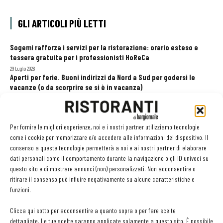
GLI ARTICOLI PIÙ LETTI
Sogemi rafforza i servizi per la ristorazione: orario esteso e
tessera gratuita per i professionisti HoReCa
29 Luglio 2026
Aperti per ferie. Buoni indirizzi da Nord a Sud per godersi le
vacanze (o da scorprire se si è in vacanza)
31 Luglio 2026
Pos, compagni di gestione. Le ultime soluzioni delle aziende
8 Luglio 2026
Per fornire le migliori esperienze, noi e i nostri partner utilizziamo tecnologie
come i cookie per memorizzare e/o accedere alle informazioni del dispositivo. Il
consenso a queste tecnologie permetterà a noi e ai nostri partner di elaborare
dati personali come il comportamento durante la navigazione o gli ID univoci su
EDICOLA WEB
questo sito e di mostrare annunci (non) personalizzati. Non acconsentire o
ritirare il consenso può influire negativamente su alcune caratteristiche e
funzioni.
Clicca qui sotto per acconsentire a quanto sopra o per fare scelte
dettagliate. Le tue scelte saranno applicate solamente a questo sito. È possibile