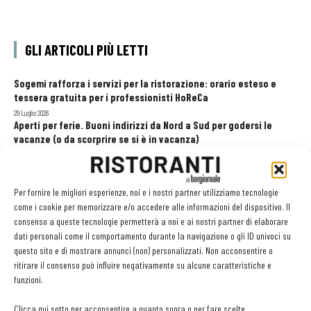
GLI ARTICOLI PIÙ LETTI
Sogemi rafforza i servizi per la ristorazione: orario esteso e
tessera gratuita per i professionisti HoReCa
29 Luglio 2026
Aperti per ferie. Buoni indirizzi da Nord a Sud per godersi le
vacanze (o da scorprire se si è in vacanza)
31 Luglio 2026
Recensioni online, Fipe e le associazioni del turismo chiedono
modifiche alle Linee Guida dell’Antitrust
Per fornire le migliori esperienze, noi e i nostri partner utilizziamo tecnologie
20 Luglio 2026
come i cookie per memorizzare e/o accedere alle informazioni del dispositivo. Il
consenso a queste tecnologie permetterà a noi e ai nostri partner di elaborare
dati personali come il comportamento durante la navigazione o gli ID univoci su
questo sito e di mostrare annunci (non) personalizzati. Non acconsentire o
EDICOLA WEB
ritirare il consenso può influire negativamente su alcune caratteristiche e
funzioni.
Clicca qui sotto per acconsentire a quanto sopra o per fare scelte