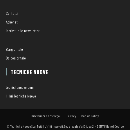
Contatti
Abbonati
Iscriviti alla newsletter
Bargiornale
Dolcegiornale
TECNICHE NUOVE
tecnichenuove.com
I libri Tecniche Nuove
Disclaimer e note legali
Privacy
Cookie Policy
© Tecniche Nuove Spa. Tutti i diritti riservati. Sede legale Via Eritrea 21 - 20157 Milano | Codice