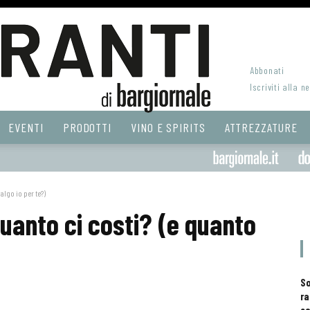
Abbonati
Iscriviti alla n
EVENTI
PRODOTTI
VINO E SPIRITS
ATTREZZATURE
lgo io per te?)
anto ci costi? (e quanto
S
ra