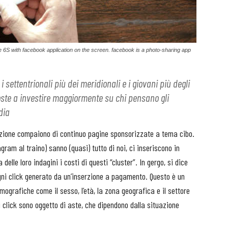
 6S with facebook application on the screen. facebook is a photo-sharing app
i settentrionali più dei meridionali e i giovani più degli
oste a investire maggiormente su chi pensano gli
dia
torazione compaiono di continuo pagine sponsorizzate a tema cibo.
ram al traino) sanno (quasi) tutto di noi, ci inseriscono in
elle loro indagini i costi di questi “cluster”. In gergo, si dice
 ogni click generato da un’inserzione a pagamento. Questo è un
ografiche come il sesso, l’età, la zona geografica e il settore
i click sono oggetto di aste, che dipendono dalla situazione