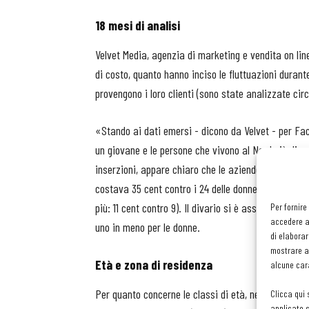
18 mesi di analisi
Velvet Media, agenzia di marketing e vendita on line
di costo, quanto hanno inciso le fluttuazioni durante
provengono i loro clienti (sono state analizzate cir
«Stando ai dati emersi - dicono da Velvet - per Fa
un giovane e le persone che vivono al Nord più di que
inserzioni, appare chiaro che le aziende che voglio
costava 35 cent contro i 24 delle donne (ma nei prim
più: 11 cent contro 9). Il divario si è assottigliato n
Per fornire
accedere al
uno in meno per le donne.
di elaborar
mostrare an
Età e zona di residenza
alcune cara
Per quanto concerne le classi di età, nel 2020 i più 
Clicca qui 
applicate s