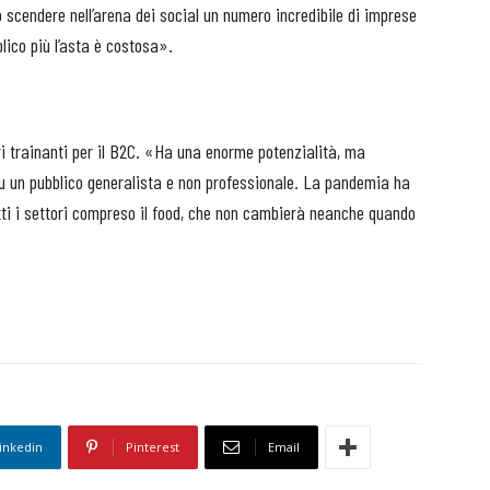
scendere nell’arena dei social un numero incredibile di imprese
blico più l’asta è costosa».
tori trainanti per il B2C. «Ha una enorme potenzialità, ma
u un pubblico generalista e non professionale. La pandemia ha
utti i settori compreso il food, che non cambierà neanche quando
inkedin
Pinterest
Email