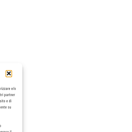
orizzare e/o
tri partner
ito e di
mente su
o
preso il