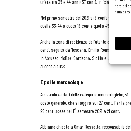
un’età tra 35 e 44 anni (37 cent). In “classifica” gli
ritiro del 
nella parte
Nel primo semestre del 2021 si è confermata invece 
quella 35-44 a quota 18 cent e quella 45-54 poco di 
Anche la zona di residenza dell’utente è un discrimi
cent), seguita da Toscana, Emilia Romagna e Lombard
in Abruzzo, Molise, Sardegna, Sicilia e Umbria. Nel
31 cent a click.
E poi le merceologie
Arrivando ai dati delle categorie merceologiche, si 
costo generale, che si aggira sui 27 cent. Per la pre
29 cent, scese nel 1° semestre 2021 a 21 cent.
Abbiamo chiesto a Omar Rossetto, responsabile del d