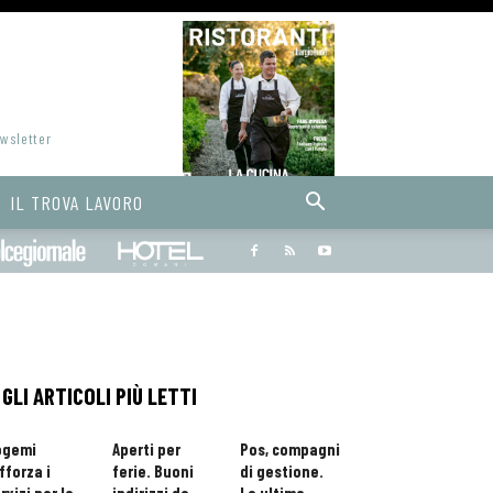
ewsletter
IL TROVA LAVORO
Bargiornale
dolcegiornale
Hoteldomani
GLI ARTICOLI PIÙ LETTI
ogemi
Aperti per
Pos, compagni
fforza i
ferie. Buoni
di gestione.