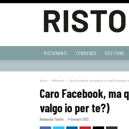
Ristoranti
RISTORANTI
TENDENZE
GESTIONE
Web
Home
Ristoranti
Caro Facebook, ma quanto ci costi? (e quanto va
Caro Facebook, ma qu
valgo io per te?)
Alessandra Tibollo
-
4 Gennaio 2022