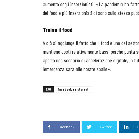
aumento degli inserzionisti. «La pandemia ha fatto 
del food e più inserzionisti ci sono sullo stesso pub
Traina il food
A ciò si aggiunge il fatto che il food è uno dei set
mantiene costi relativamente bassi perché punta s
aperto uno scenario di accelerazione digitale, in t
l’emergenza sarà alle nostre spalle».
TAG
facebook e ristoranti
Facebook
Twitter
L