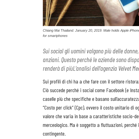
Chiang Mai Thailand. January 20, 2019. Male holds Apple iPhone
for smartphones
Sui social gli uomini valgono più delle donne, 
anziani. Questo perché le aziende sono disp
renderà di piùL’analisi dell’agenzia Velvet Me
Sui profili di chi ha a che fare con il settore ris
Ciò succede perché i social come Facebook (e Instag
caselle più che specifiche e basano sull’accuratezza d
“Costo per click” (Cpc), ovvero il costo unitario di
valore che varia in base a caratteristiche socio-dem
merceologico. Ma è soggetto a fluttuazioni, perché 
contingente.