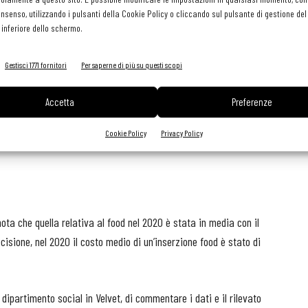
 anziani sono ultimi: 16 cent per un over 65.
consenso, utilizzando i pulsanti della Cookie Policy o cliccando sul pulsante di gestione d
 inferiore dello schermo.
una decrescita nei valori medi: la fascia 18-24 vale 23 cent,
meno, con un valore di 17 cent.
Gestisci 1771 fornitori
Per saperne di più su questi scopi
ne. Lo scorso anno la regione più cara è stata il Veneto (20
Accetta
Preferenze
ia (19), mentre in Basilicata si paga solo 13 cent, uno in più
Cookie Policy
Privacy Policy
 1° semestre 2021 l’Emilia Romagna è diventata la più cara, con
nota che quella relativa al food nel 2020 è stata in media con il
cisione, nel 2020 il costo medio di un’inserzione food è stato di
ipartimento social in Velvet, di commentare i dati e il rilevato