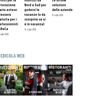
rvizi per la
indirizzi da
Le ultime
storazione:
Nord a Sud per
soluzioni
ario esteso
godersi le
delle aziende
tessera
vacanze (o da
8 Luglio 2026
atuita per i
scorprire se si
ofessionisti
è in vacanza)
oReCa
31 Luglio 2026
Luglio 2026
EDICOLA WEB