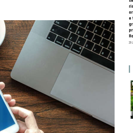
se
ri
or
e 
gr
pr
H
29 