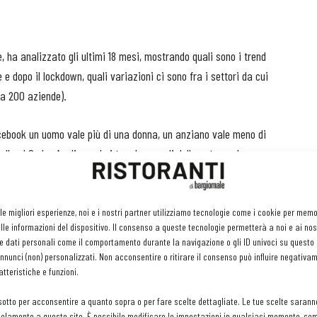
, ha analizzato gli ultimi 18 mesi, mostrando quali sono i trend
 e dopo il lockdown, quali variazioni ci sono fra i settori da cui
ca 200 aziende).
cebook un uomo vale più di una donna, un anziano vale meno di
lle al Sud». Analizzando i trend generali delle aste per le
no raggiungere uomini devono spendere di più: nel 2020, il Cpc
i sei mesi dell’anno, in pieno lockdown, le donne “costavano” di
el primo semestre del 2021, ora il valore per gli uomini è di 17 cent,
 le migliori esperienze, noi e i nostri partner utilizziamo tecnologie come i cookie per mem
le informazioni del dispositivo. Il consenso a queste tecnologie permetterà a noi e ai nos
e dati personali come il comportamento durante la navigazione o gli ID univoci su questo s
nunci (non) personalizzati. Non acconsentire o ritirare il consenso può influire negativa
tteristiche e funzioni.
cari sono i giovani dai 18 ai 24 anni (39 cent), seguiti da chi ha
sotto per acconsentire a quanto sopra o per fare scelte dettagliate. Le tue scelte sarann
olamente a questo sito. È possibile modificare le impostazioni in qualsiasi momento, com