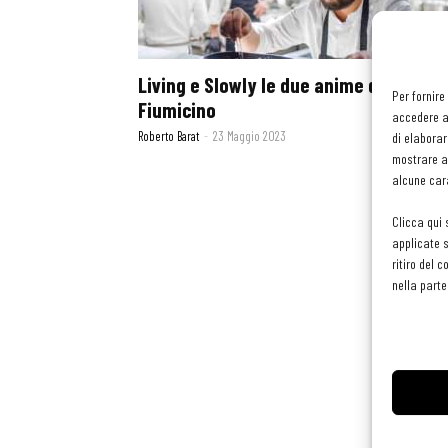
Living e Slowly le due anime del Follis 
Per fornire
Fiumicino
accedere al
Roberto Barat
-
23 Maggio 2023
di elaborar
mostrare an
alcune cara
Clicca qui 
applicate s
ritiro del 
nella parte