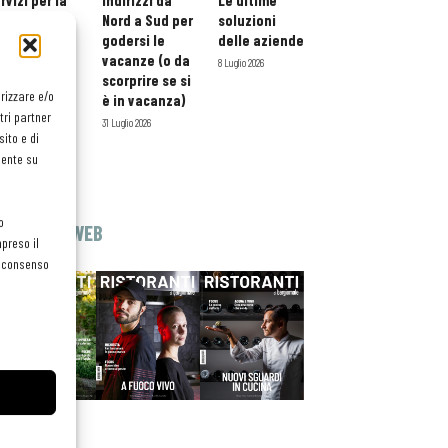
rvizi per la
indirizzi da
Le ultime
storazione:
Nord a Sud per
soluzioni
ario esteso
godersi le
delle aziende
tessera
vacanze (o da
8 Luglio 2026
atuita per i
scorprire se si
orizzare e/o
ofessionisti
è in vacanza)
tri partner
oReCa
31 Luglio 2026
ito e di
Luglio 2026
mente su
o
EDICOLA WEB
preso il
el consenso