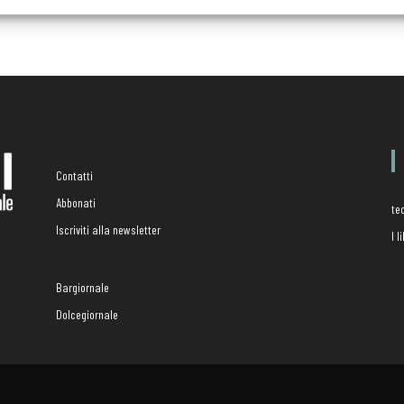
Contatti
Abbonati
te
Iscriviti alla newsletter
I 
Bargiornale
Dolcegiornale