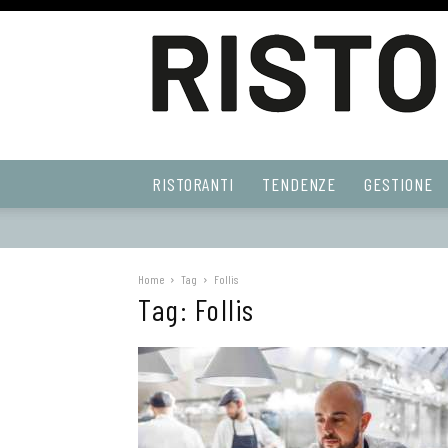
Ristoranti
RISTORANTI
TENDENZE
GESTIONE
Web
Home
Tag
Follis
Tag: Follis