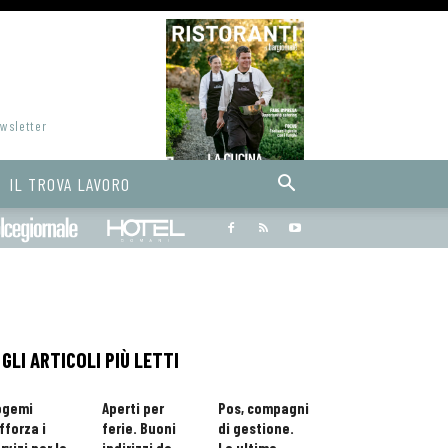
ewsletter
IL TROVA LAVORO
Bargiornale
dolcegiornale
Hoteldomani
GLI ARTICOLI PIÙ LETTI
ogemi
Aperti per
Pos, compagni
fforza i
ferie. Buoni
di gestione.