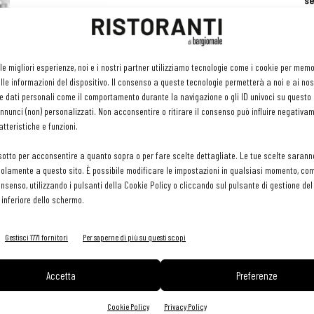
se
ri
or
e 
gr
di
 le migliori esperienze, noi e i nostri partner utilizziamo tecnologie come i cookie per mem
pr
le informazioni del dispositivo. Il consenso a queste tecnologie permetterà a noi e ai nos
H
e dati personali come il comportamento durante la navigazione o gli ID univoci su questo s
29 
nunci (non) personalizzati. Non acconsentire o ritirare il consenso può influire negativa
tteristiche e funzioni.
sotto per acconsentire a quanto sopra o per fare scelte dettagliate. Le tue scelte sarann
olamente a questo sito. È possibile modificare le impostazioni in qualsiasi momento, com
consenso, utilizzando i pulsanti della Cookie Policy o cliccando sul pulsante di gestione d
 inferiore dello schermo.
Gestisci 1771 fornitori
Per saperne di più su questi scopi
Accetta
Preferenze
Cookie Policy
Privacy Policy