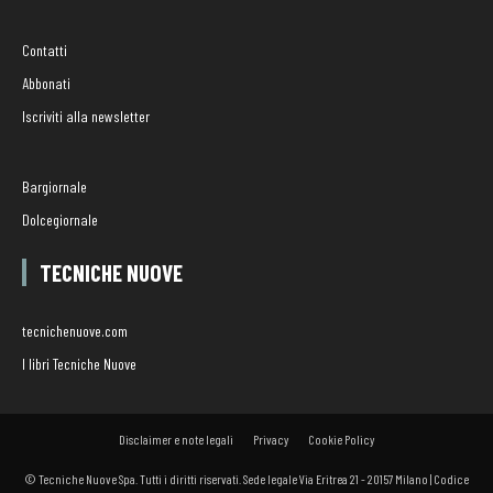
Contatti
Abbonati
Iscriviti alla newsletter
Bargiornale
Dolcegiornale
TECNICHE NUOVE
tecnichenuove.com
I libri Tecniche Nuove
Disclaimer e note legali
Privacy
Cookie Policy
© Tecniche Nuove Spa. Tutti i diritti riservati. Sede legale Via Eritrea 21 - 20157 Milano | Codice