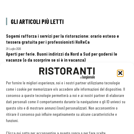
GLI ARTICOLI PIÙ LETTI
Sogemi rafforza i servizi per la ristorazione: orario esteso e
tessera gratuita per i professionisti HoReCa
29 Luglio 2026
Aperti per ferie. Buoni indirizzi da Nord a Sud per godersi le
vacanze (o da scorprire se si è in vacanza)
31 Luglio 2026
Recensioni online, Fipe e le associazioni del turismo chiedono
modifiche alle Linee Guida dell’Antitrust
Per fornire le migliori esperienze, noi e i nostri partner utilizziamo tecnologie
20 Luglio 2026
come i cookie per memorizzare e/o accedere alle informazioni del dispositivo. Il
consenso a queste tecnologie permetterà a noi e ai nostri partner di elaborare
dati personali come il comportamento durante la navigazione o gli ID univoci su
questo sito e di mostrare annunci (non) personalizzati. Non acconsentire o
EDICOLA WEB
ritirare il consenso può influire negativamente su alcune caratteristiche e
funzioni.
Clicca qui sotto per acconsentire a quanto sopra o per fare scelte