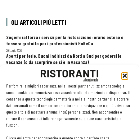
GLI ARTICOLI PIÙ LETTI
Sogemi rafforza i servizi per la ristorazione: orario esteso e
tessera gratuita per i professionisti HoReCa
29 Luglio 2026
Aperti per ferie. Buoni indirizzi da Nord a Sud per godersi le
vacanze (o da scorprire se si è in vacanza)
31 Luglio 2026
Recensioni online, Fipe e le associazioni del turismo chiedono
modifiche alle Linee Guida dell’Antitrust
Per fornire le migliori esperienze, noi e i nostri partner utilizziamo tecnologie
20 Luglio 2026
come i cookie per memorizzare e/o accedere alle informazioni del dispositivo. Il
consenso a queste tecnologie permetterà a noi e ai nostri partner di elaborare
dati personali come il comportamento durante la navigazione o gli ID univoci su
questo sito e di mostrare annunci (non) personalizzati. Non acconsentire o
EDICOLA WEB
ritirare il consenso può influire negativamente su alcune caratteristiche e
funzioni.
Clicca qui sotto per acconsentire a quanto sopra o per fare scelte