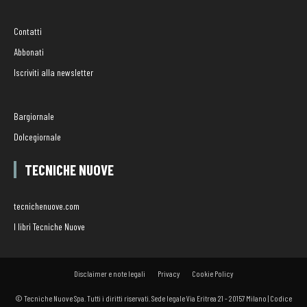
Contatti
Abbonati
Iscriviti alla newsletter
Bargiornale
Dolcegiornale
TECNICHE NUOVE
tecnichenuove.com
I libri Tecniche Nuove
Disclaimer e note legali
Privacy
Cookie Policy
© Tecniche Nuove Spa. Tutti i diritti riservati. Sede legale Via Eritrea 21 - 20157 Milano | Codice