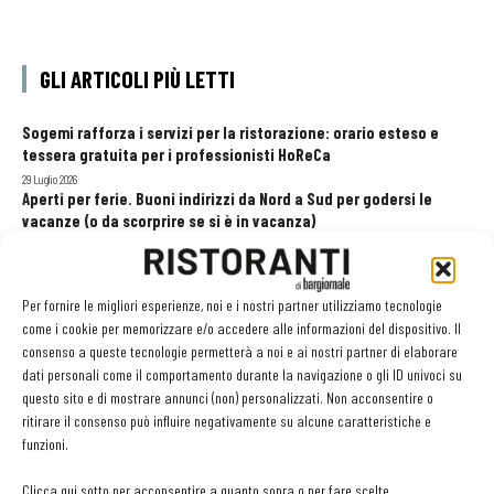
GLI ARTICOLI PIÙ LETTI
Sogemi rafforza i servizi per la ristorazione: orario esteso e
tessera gratuita per i professionisti HoReCa
29 Luglio 2026
Aperti per ferie. Buoni indirizzi da Nord a Sud per godersi le
vacanze (o da scorprire se si è in vacanza)
31 Luglio 2026
Recensioni online, Fipe e le associazioni del turismo chiedono
modifiche alle Linee Guida dell’Antitrust
Per fornire le migliori esperienze, noi e i nostri partner utilizziamo tecnologie
20 Luglio 2026
come i cookie per memorizzare e/o accedere alle informazioni del dispositivo. Il
consenso a queste tecnologie permetterà a noi e ai nostri partner di elaborare
dati personali come il comportamento durante la navigazione o gli ID univoci su
questo sito e di mostrare annunci (non) personalizzati. Non acconsentire o
EDICOLA WEB
ritirare il consenso può influire negativamente su alcune caratteristiche e
funzioni.
Clicca qui sotto per acconsentire a quanto sopra o per fare scelte