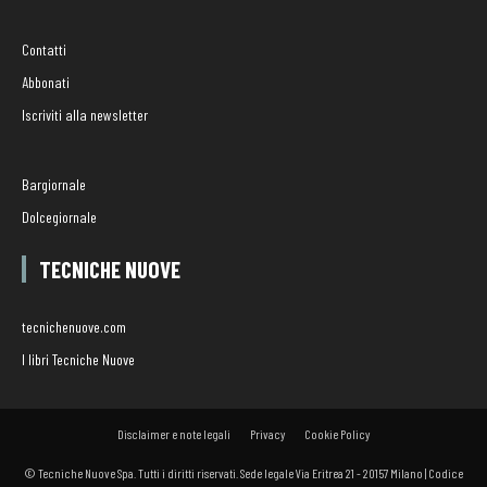
Contatti
Abbonati
Iscriviti alla newsletter
Bargiornale
Dolcegiornale
TECNICHE NUOVE
tecnichenuove.com
I libri Tecniche Nuove
Disclaimer e note legali
Privacy
Cookie Policy
© Tecniche Nuove Spa. Tutti i diritti riservati. Sede legale Via Eritrea 21 - 20157 Milano | Codice