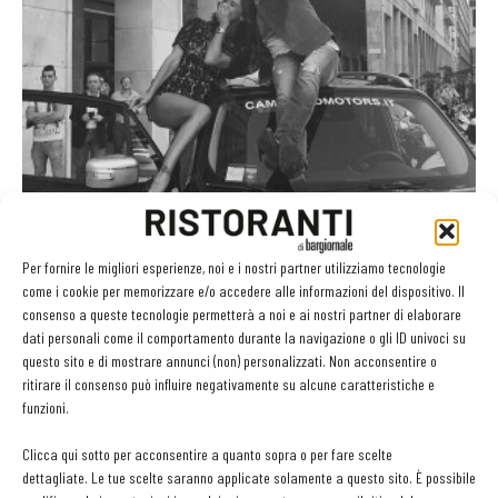
Per fornire le migliori esperienze, noi e i nostri partner utilizziamo tecnologie
come i cookie per memorizzare e/o accedere alle informazioni del dispositivo. Il
consenso a queste tecnologie permetterà a noi e ai nostri partner di elaborare
dati personali come il comportamento durante la navigazione o gli ID univoci su
Belen debutta nella ristorazione e riapre il Ricci di
questo sito e di mostrare annunci (non) personalizzati. Non acconsentire o
Milano in...
ritirare il consenso può influire negativamente su alcune caratteristiche e
funzioni.
Martino Ragusa
-
30 Giugno 2015
Clicca qui sotto per acconsentire a quanto sopra o per fare scelte
dettagliate. Le tue scelte saranno applicate solamente a questo sito. È possibile