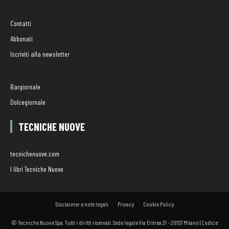
Contatti
Abbonati
Iscriviti alla newsletter
Bargiornale
Dolcegiornale
TECNICHE NUOVE
tecnichenuove.com
I libri Tecniche Nuove
Disclaimer e note legali
Privacy
Cookie Policy
© Tecniche Nuove Spa. Tutti i diritti riservati. Sede legale Via Eritrea 21 - 20157 Milano | Codice