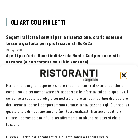
GLI ARTICOLI PIÙ LETTI
Sogemi rafforza i servizi per la ristorazione: orario esteso e
tessera gratuita per i professionisti HoReCa
29 Luglio 2026
Aperti per ferie. Buoni indirizzi da Nord a Sud per godersi le
vacanze (o da scorprire se si è in vacanza)
31 Luglio 2026
Recensioni online, Fipe e le associazioni del turismo chiedono
modifiche alle Linee Guida dell’Antitrust
Per fornire le migliori esperienze, noi e i nostri partner utilizziamo tecnologie
20 Luglio 2026
come i cookie per memorizzare e/o accedere alle informazioni del dispositivo. Il
consenso a queste tecnologie permetterà a noi e ai nostri partner di elaborare
dati personali come il comportamento durante la navigazione o gli ID univoci su
questo sito e di mostrare annunci (non) personalizzati. Non acconsentire o
EDICOLA WEB
ritirare il consenso può influire negativamente su alcune caratteristiche e
funzioni.
Clicca qui sotto per acconsentire a quanto sopra o per fare scelte