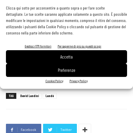
Clicca qui sotto per acconsentire a quanto sopra o per fare scelte
A rappresentare con un'immagine suggestiva ed iconica
dettagliate. Le tue scelte saranno applicate solamente a questo sito. È possibile
questo cammino è stato Sergio Staino, giornalista,
modificare le impostazioni in qualsiasi momento, compreso il ritiro del consenso,
fumettista, vignettista e regista italiano.
Amante della
utilizzando i pulsanti della Cookie Policy o cliccando sul pulsante di gestione del
consenso nella parte inferiore dello schermo.
buona tavola e del buon vino, ha voluto regalare
a questo
progetto i personaggi a lui più cari, Bobo e Bibi, che in
Gestisci 1771 fornitori
Per saperne di più su questi scopi
questa illustrazione senza tempo raffigurano la gioia del
Accetta
bere bene, della natura e dell'amore universale
, insieme su
di un landò senza briglie né freni; una carrozza sospesa tra cielo e
Preferenze
terra e trainata dalla potenza della passione.
Cookie Policy
Privacy Policy
TAG
David Landini
Landò
Facebook
Twitter