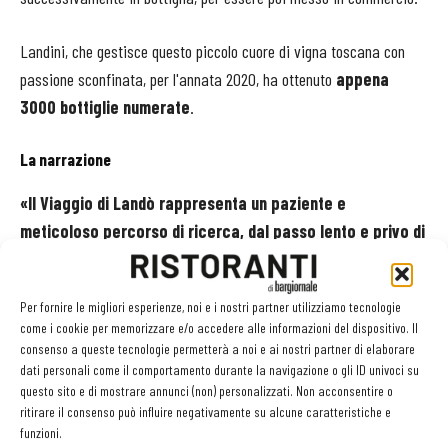
Landini, che gestisce questo piccolo cuore di vigna toscana con
passione sconfinata, per l'annata 2020, ha ottenuto
appena
3000 bottiglie numerate
.
La narrazione
«Il Viaggio di Landò rappresenta un paziente e
meticoloso percorso di ricerca, dal passo lento e privo di
fretta - scrive Roberta Perna -
. È come se la strada verso i
vigneti più antichi avvenisse su di un’antica carrozza, il landò, il
Per fornire le migliori esperienze, noi e i nostri partner utilizziamo tecnologie
cui nome evoca anche il soprannome di Landini, Lando, e
come i cookie per memorizzare e/o accedere alle informazioni del dispositivo. Il
simboleggia insieme l'importanza di un calmo respiro che conduce
consenso a queste tecnologie permetterà a noi e ai nostri partner di elaborare
ad una più profonda ed introspettiva consapevolezza della vita e lo
dati personali come il comportamento durante la navigazione o gli ID univoci su
questo sito e di mostrare annunci (non) personalizzati. Non acconsentire o
sguardo verso il passato che narra come il vino fosse fatto un
ritirare il consenso può influire negativamente su alcune caratteristiche e
tempo, senza artifizi nè scorciatoie».
funzioni.