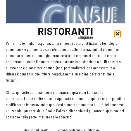
Al Cinque di Fico cucineranno gli chef stellati delle
Soste
Per fornire le migliori esperienze, noi e i nostri partner utilizziamo tecnologie
Martino Ragusa
-
21 Marzo 2018
come i cookie per memorizzare e/o accedere alle informazioni del dispositivo. Il
consenso a queste tecnologie permetterà a noi e ai nostri partner di elaborare
dati personali come il comportamento durante la navigazione o gli ID univoci su
questo sito e di mostrare annunci (non) personalizzati. Non acconsentire o
ritirare il consenso può influire negativamente su alcune caratteristiche e
GLI ARTICOLI PIÙ LETTI
funzioni.
Sogemi rafforza i servizi per la ristorazione: orario esteso e
Clicca qui sotto per acconsentire a quanto sopra o per fare scelte
tessera gratuita per i professionisti HoReCa
dettagliate. Le tue scelte saranno applicate solamente a questo sito. È possibile
29 Luglio 2026
modificare le impostazioni in qualsiasi momento, compreso il ritiro del consenso,
Aperti per ferie. Buoni indirizzi da Nord a Sud per godersi le
utilizzando i pulsanti della Cookie Policy o cliccando sul pulsante di gestione del
vacanze (o da scorprire se si è in vacanza)
consenso nella parte inferiore dello schermo.
31 Luglio 2026
Recensioni online, Fipe e le associazioni del turismo chiedono
Gestisci 1771 fornitori
Per saperne di più su questi scopi