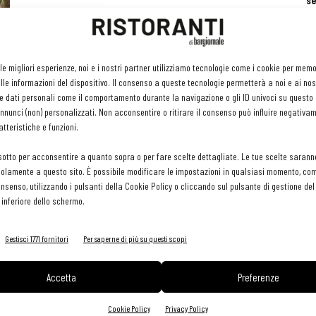
se
ri
or
e 
gr
 le migliori esperienze, noi e i nostri partner utilizziamo tecnologie come i cookie per mem
pr
le informazioni del dispositivo. Il consenso a queste tecnologie permetterà a noi e ai nos
H
e dati personali come il comportamento durante la navigazione o gli ID univoci su questo s
29 
nunci (non) personalizzati. Non acconsentire o ritirare il consenso può influire negativa
tteristiche e funzioni.
sotto per acconsentire a quanto sopra o per fare scelte dettagliate. Le tue scelte sarann
olamente a questo sito. È possibile modificare le impostazioni in qualsiasi momento, com
consenso, utilizzando i pulsanti della Cookie Policy o cliccando sul pulsante di gestione d
 inferiore dello schermo.
Gestisci 1771 fornitori
Per saperne di più su questi scopi
Accetta
Preferenze
Cookie Policy
Privacy Policy