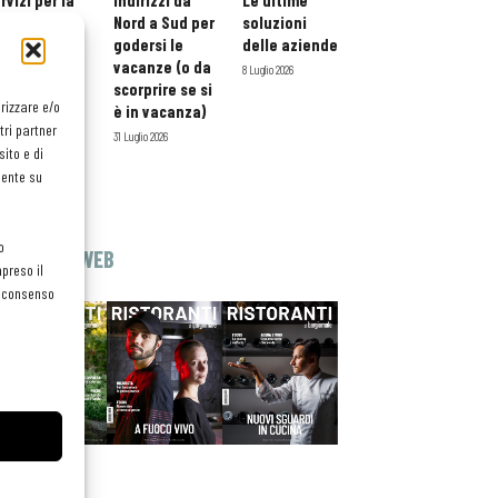
rvizi per la
indirizzi da
Le ultime
storazione:
Nord a Sud per
soluzioni
ario esteso
godersi le
delle aziende
tessera
vacanze (o da
8 Luglio 2026
atuita per i
scorprire se si
orizzare e/o
ofessionisti
è in vacanza)
tri partner
oReCa
31 Luglio 2026
ito e di
Luglio 2026
mente su
o
EDICOLA WEB
preso il
el consenso