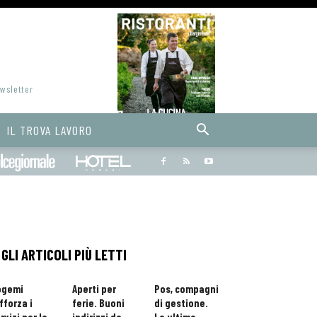
ewsletter
IL TROVA LAVORO
Bargiornale
dolcegiornale
Hoteldomani
GLI ARTICOLI PIÙ LETTI
ogemi
Aperti per
Pos, compagni
fforza i
ferie. Buoni
di gestione.