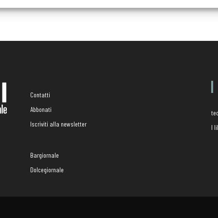
Contatti
Abbonati
te
Iscriviti alla newsletter
I 
Bargiornale
Dolcegiornale