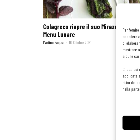
Colagreco riapre il suo Mirazur con un
Per fornire
Menu Lunare
accedere al
Martino Ragusa
-
10 Ottobre 2021
di elaborar
mostrare an
alcune cara
Clicca qui 
applicate s
ritiro del 
nella parte