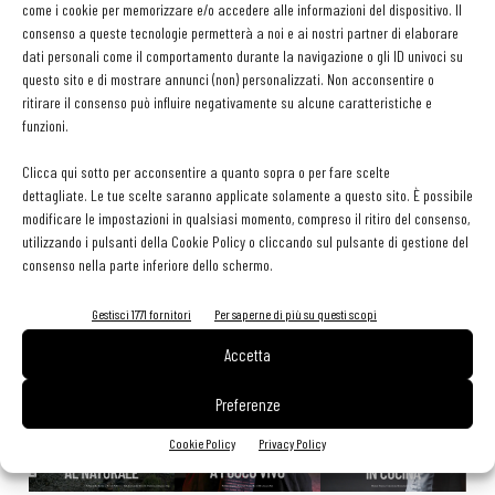
come i cookie per memorizzare e/o accedere alle informazioni del dispositivo. Il
tessera gratuita per i professionisti HoReCa
consenso a queste tecnologie permetterà a noi e ai nostri partner di elaborare
29 Luglio 2026
Aperti per ferie. Buoni indirizzi da Nord a Sud per godersi le
dati personali come il comportamento durante la navigazione o gli ID univoci su
vacanze (o da scorprire se si è in vacanza)
questo sito e di mostrare annunci (non) personalizzati. Non acconsentire o
ritirare il consenso può influire negativamente su alcune caratteristiche e
31 Luglio 2026
Recensioni online, Fipe e le associazioni del turismo chiedono
funzioni.
modifiche alle Linee Guida dell’Antitrust
20 Luglio 2026
Clicca qui sotto per acconsentire a quanto sopra o per fare scelte
dettagliate. Le tue scelte saranno applicate solamente a questo sito. È possibile
modificare le impostazioni in qualsiasi momento, compreso il ritiro del consenso,
utilizzando i pulsanti della Cookie Policy o cliccando sul pulsante di gestione del
EDICOLA WEB
consenso nella parte inferiore dello schermo.
Gestisci 1771 fornitori
Per saperne di più su questi scopi
Accetta
Preferenze
Cookie Policy
Privacy Policy