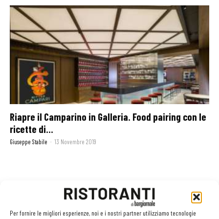
Riapre il Camparino in Galleria. Food pairing con le
ricette di...
Giuseppe Stabile
-
13 Novembre 2019
GLI ARTICOLI PIÙ LETTI
Per fornire le migliori esperienze, noi e i nostri partner utilizziamo tecnologie
Sogemi rafforza i servizi per la ristorazione: orario esteso e