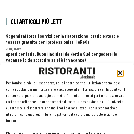
GLI ARTICOLI PIÙ LETTI
Sogemi rafforza i servizi per la ristorazione: orario esteso e
tessera gratuita per i professionisti HoReCa
29 Luglio 2026
Aperti per ferie. Buoni indirizzi da Nord a Sud per godersi le
vacanze (o da scorprire se si è in vacanza)
31 Luglio 2026
Recensioni online, Fipe e le associazioni del turismo chiedono
modifiche alle Linee Guida dell’Antitrust
Per fornire le migliori esperienze, noi e i nostri partner utilizziamo tecnologie
20 Luglio 2026
come i cookie per memorizzare e/o accedere alle informazioni del dispositivo. Il
consenso a queste tecnologie permetterà a noi e ai nostri partner di elaborare
dati personali come il comportamento durante la navigazione o gli ID univoci su
questo sito e di mostrare annunci (non) personalizzati. Non acconsentire o
EDICOLA WEB
ritirare il consenso può influire negativamente su alcune caratteristiche e
funzioni.
Clicca qui sotto per acconsentire a quanto sopra o per fare scelte