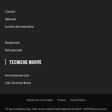
Contatti
Abbonati
Iscriviti alla newsletter
Bargiornale
Dolcegiornale
TECNICHE NUOVE
tecnichenuove.com
I libri Tecniche Nuove
Disclaimer e note legali
Privacy
Cookie Policy
© Tecniche Nuove Spa. Tutti i diritti riservati. Sede legale Via Eritrea 21 - 20157 Milano | Codice