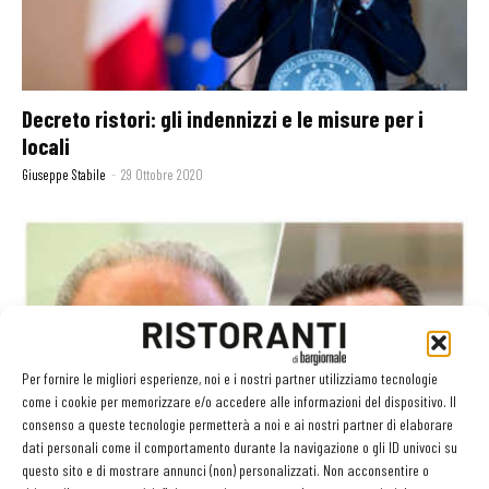
Decreto ristori: gli indennizzi e le misure per i
locali
Giuseppe Stabile
-
29 Ottobre 2020
Per fornire le migliori esperienze, noi e i nostri partner utilizziamo tecnologie
come i cookie per memorizzare e/o accedere alle informazioni del dispositivo. Il
consenso a queste tecnologie permetterà a noi e ai nostri partner di elaborare
dati personali come il comportamento durante la navigazione o gli ID univoci su
Regole più restrittive per i ristoranti in Lombardia
questo sito e di mostrare annunci (non) personalizzati. Non acconsentire o