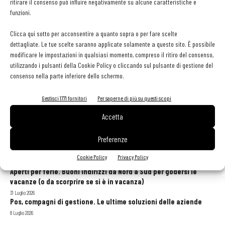
e Campania
ritirare il consenso può influire negativamente su alcune caratteristiche e
funzioni.
Mattia Marzola
-
22 Ottobre 2020
Clicca qui sotto per acconsentire a quanto sopra o per fare scelte
dettagliate. Le tue scelte saranno applicate solamente a questo sito. È possibile
modificare le impostazioni in qualsiasi momento, compreso il ritiro del consenso,
1
2
3
utilizzando i pulsanti della Cookie Policy o cliccando sul pulsante di gestione del
consenso nella parte inferiore dello schermo.
Gestisci 1771 fornitori
Per saperne di più su questi scopi
GLI ARTICOLI PIÙ LETTI
Accetta
Preferenze
Sogemi rafforza i servizi per la ristorazione: orario esteso e
tessera gratuita per i professionisti HoReCa
Cookie Policy
Privacy Policy
29 Luglio 2026
Aperti per ferie. Buoni indirizzi da Nord a Sud per godersi le
vacanze (o da scorprire se si è in vacanza)
31 Luglio 2026
Pos, compagni di gestione. Le ultime soluzioni delle aziende
8 Luglio 2026