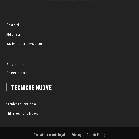
Contatti
Abbonati
Iscriviti alla newsletter
Bargiornale
Dolcegiornale
TECNICHE NUOVE
tecnichenuove.com
I libri Tecniche Nuove
Disclaimer e note legali
Privacy
Cookie Policy