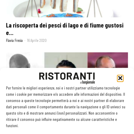
La riscoperta dei pesci di lago e di fiume gustosi
e...
Flavia Fresia
-
16 Aprile 2020
Per fornire le migliori esperienze, noi e i nostri partner utilizziamo tecnologie
come i cookie per memorizzare e/o accedere alle informazioni del dispositivo. Il
consenso a queste tecnologie permetterà a noi e ai nostri partner di elaborare
dati personali come il comportamento durante la navigazione o gli ID univoci su
questo sito e di mostrare annunci (non) personalizzati. Non acconsentire o
Ghezzi riparte dal Mart, Brunel torna in Trentino,
ritirare il consenso può influire negativamente su alcune caratteristiche e
funzioni.
Ichikawa apre a...