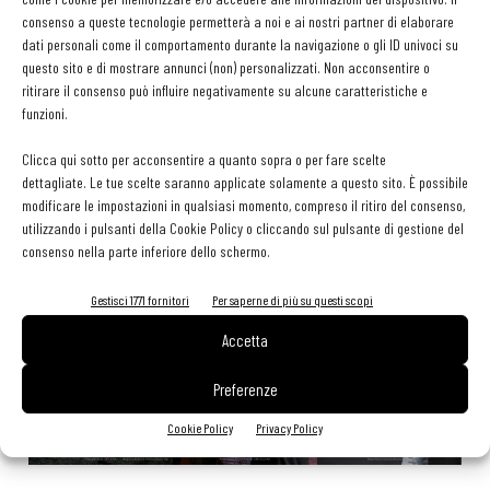
tessera gratuita per i professionisti HoReCa
consenso a queste tecnologie permetterà a noi e ai nostri partner di elaborare
29 Luglio 2026
dati personali come il comportamento durante la navigazione o gli ID univoci su
Aperti per ferie. Buoni indirizzi da Nord a Sud per godersi le
questo sito e di mostrare annunci (non) personalizzati. Non acconsentire o
vacanze (o da scorprire se si è in vacanza)
ritirare il consenso può influire negativamente su alcune caratteristiche e
31 Luglio 2026
funzioni.
Pos, compagni di gestione. Le ultime soluzioni delle aziende
8 Luglio 2026
Clicca qui sotto per acconsentire a quanto sopra o per fare scelte
dettagliate. Le tue scelte saranno applicate solamente a questo sito. È possibile
modificare le impostazioni in qualsiasi momento, compreso il ritiro del consenso,
utilizzando i pulsanti della Cookie Policy o cliccando sul pulsante di gestione del
EDICOLA WEB
consenso nella parte inferiore dello schermo.
Gestisci 1771 fornitori
Per saperne di più su questi scopi
Accetta
Preferenze
Cookie Policy
Privacy Policy