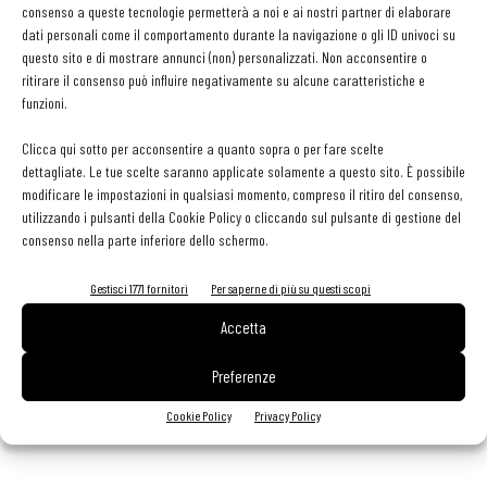
consenso a queste tecnologie permetterà a noi e ai nostri partner di elaborare
Aperti per ferie. Buoni indirizzi da Nord a Sud per godersi le
vacanze (o da scorprire se si è in vacanza)
dati personali come il comportamento durante la navigazione o gli ID univoci su
questo sito e di mostrare annunci (non) personalizzati. Non acconsentire o
31 Luglio 2026
Recensioni online, Fipe e le associazioni del turismo chiedono
ritirare il consenso può influire negativamente su alcune caratteristiche e
modifiche alle Linee Guida dell’Antitrust
funzioni.
20 Luglio 2026
Clicca qui sotto per acconsentire a quanto sopra o per fare scelte
dettagliate. Le tue scelte saranno applicate solamente a questo sito. È possibile
modificare le impostazioni in qualsiasi momento, compreso il ritiro del consenso,
utilizzando i pulsanti della Cookie Policy o cliccando sul pulsante di gestione del
EDICOLA WEB
consenso nella parte inferiore dello schermo.
Gestisci 1771 fornitori
Per saperne di più su questi scopi
Accetta
Preferenze
Cookie Policy
Privacy Policy