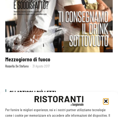
Mezzogiorno di fuoco
Rossella De Stefano
-
31 Agosto 2017
GLI ARTICOLI PIÙ LETTI
Sogemi rafforza i servizi per la ristorazione: orario esteso e
Per fornire le migliori esperienze, noi e i nostri partner utilizziamo tecnologie
tessera gratuita per i professionisti HoReCa
come i cookie per memorizzare e/o accedere alle informazioni del dispositivo. Il
29 Luglio 2026