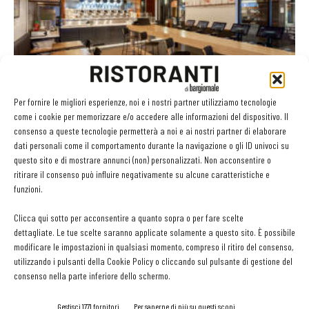
I robot in cucina? Automatizzano le operazioni di
routine
Per fornire le migliori esperienze, noi e i nostri partner utilizziamo tecnologie
Riccardo Oldani
-
31 Ottobre 2019
come i cookie per memorizzare e/o accedere alle informazioni del dispositivo. Il
consenso a queste tecnologie permetterà a noi e ai nostri partner di elaborare
dati personali come il comportamento durante la navigazione o gli ID univoci su
questo sito e di mostrare annunci (non) personalizzati. Non acconsentire o
ritirare il consenso può influire negativamente su alcune caratteristiche e
GLI ARTICOLI PIÙ LETTI
funzioni.
Sogemi rafforza i servizi per la ristorazione: orario esteso e
Clicca qui sotto per acconsentire a quanto sopra o per fare scelte
tessera gratuita per i professionisti HoReCa
dettagliate. Le tue scelte saranno applicate solamente a questo sito. È possibile
29 Luglio 2026
modificare le impostazioni in qualsiasi momento, compreso il ritiro del consenso,
Aperti per ferie. Buoni indirizzi da Nord a Sud per godersi le
utilizzando i pulsanti della Cookie Policy o cliccando sul pulsante di gestione del
vacanze (o da scorprire se si è in vacanza)
consenso nella parte inferiore dello schermo.
31 Luglio 2026
Recensioni online, Fipe e le associazioni del turismo chiedono
Gestisci 1771 fornitori
Per saperne di più su questi scopi