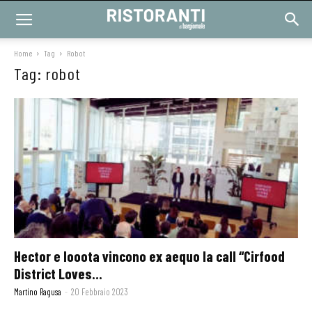
Home
Tag
Robot
Tag: robot
Hector e Iooota vincono ex aequo la call “Cirfood
District Loves...
Martino Ragusa
-
20 Febbraio 2023