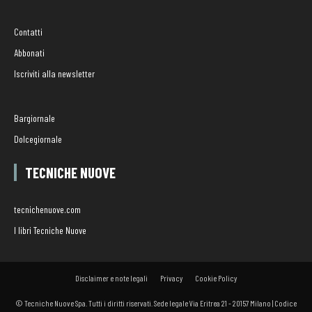
Contatti
Abbonati
Iscriviti alla newsletter
Bargiornale
Dolcegiornale
TECNICHE NUOVE
tecnichenuove.com
I libri Tecniche Nuove
Disclaimer e note legali
Privacy
Cookie Policy
© Tecniche Nuove Spa. Tutti i diritti riservati. Sede legale Via Eritrea 21 - 20157 Milano | Codice