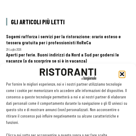
GLI ARTICOLI PIÙ LETTI
Sogemi rafforza i servizi per la ristorazione: orario esteso e
tessera gratuita per i professionisti HoReCa
29 Luglio 2026
Aperti per ferie. Buoni indirizzi da Nord a Sud per godersi le
vacanze (o da scorprire se si è in vacanza)
31 Luglio 2026
Recensioni online, Fipe e le associazioni del turismo chiedono
modifiche alle Linee Guida dell’Antitrust
Per fornire le migliori esperienze, noi e i nostri partner utilizziamo tecnologie
20 Luglio 2026
come i cookie per memorizzare e/o accedere alle informazioni del dispositivo. Il
consenso a queste tecnologie permetterà a noi e ai nostri partner di elaborare
dati personali come il comportamento durante la navigazione o gli ID univoci su
questo sito e di mostrare annunci (non) personalizzati. Non acconsentire o
EDICOLA WEB
ritirare il consenso può influire negativamente su alcune caratteristiche e
funzioni.
Clicca qui sotto per acconsentire a quanto sopra o per fare scelte