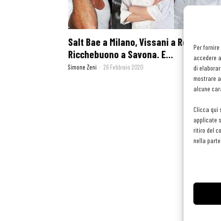
Salt Bae a Milano, Vissani a Roma,
Per fornire
Ricchebuono a Savona. E...
accedere al
Simone Zeni
-
26 Febbraio 2020
di elaborar
mostrare an
alcune cara
Clicca qui 
applicate s
ritiro del 
nella parte