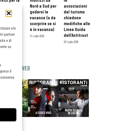
rvizi per la
indirizzi da
le
storazione:
Nord a Sud per
associazioni
ario esteso
godersi le
del turismo
tessera
vacanze (o da
chiedono
atuita per i
scorprire se si
modifiche alle
orizzare e/o
ofessionisti
è in vacanza)
Linee Guida
tri partner
oReCa
dell’Antitrust
31 Luglio 2026
ito e di
Luglio 2026
20 Luglio 2026
mente su
o
EDICOLA WEB
preso il
el consenso