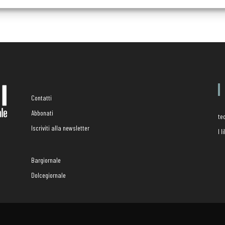
Contatti
Abbonati
te
Iscriviti alla newsletter
I 
Bargiornale
Dolcegiornale