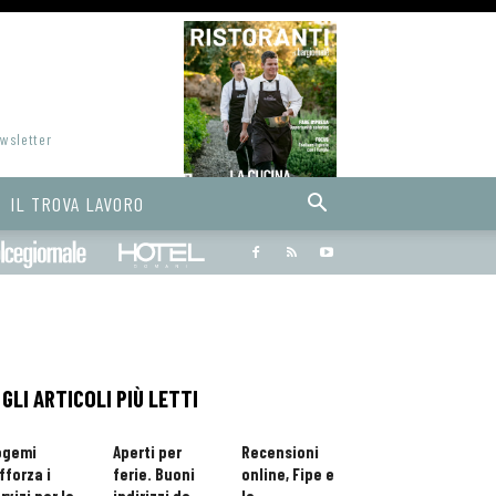
ewsletter
IL TROVA LAVORO
Bargiornale
dolcegiornale
Hoteldomani
GLI ARTICOLI PIÙ LETTI
ogemi
Aperti per
Recensioni
fforza i
ferie. Buoni
online, Fipe e