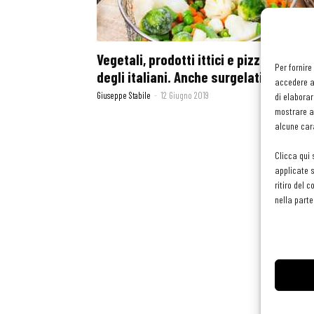
Vegetali, prodotti ittici e pizza nel cuo
Per fornire
degli italiani. Anche surgelati
accedere al
Giuseppe Stabile
-
12 Giugno 2019
di elaborar
mostrare an
alcune cara
Clicca qui 
applicate s
ritiro del 
nella parte