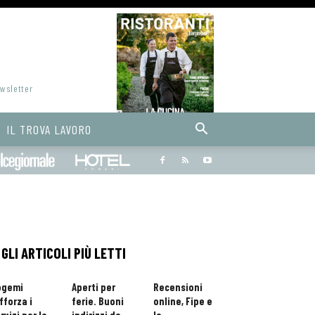
ewsletter
IL TROVA LAVORO
Bargiornale
dolcegiornale
Hoteldomani
GLI ARTICOLI PIÙ LETTI
ogemi
Aperti per
Recensioni
fforza i
ferie. Buoni
online, Fipe e