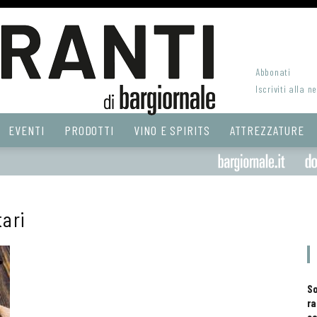
Abbonati
Iscriviti alla n
EVENTI
PRODOTTI
VINO E SPIRITS
ATTREZZATURE
ari
S
ra