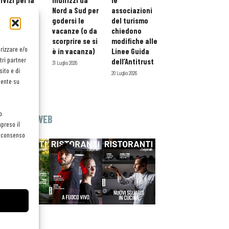
rvizi per la
indirizzi da
le
storazione:
Nord a Sud per
associazioni
ario esteso
godersi le
del turismo
tessera
vacanze (o da
chiedono
atuita per i
scorprire se si
modifiche alle
orizzare e/o
ofessionisti
è in vacanza)
Linee Guida
tri partner
oReCa
dell’Antitrust
31 Luglio 2026
ito e di
Luglio 2026
20 Luglio 2026
mente su
o
EDICOLA WEB
preso il
el consenso