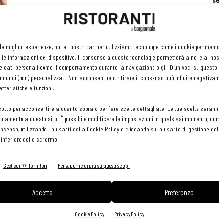
se
ri
or
e 
gr
re
 le migliori esperienze, noi e i nostri partner utilizziamo tecnologie come i cookie per mem
pr
le informazioni del dispositivo. Il consenso a queste tecnologie permetterà a noi e ai nos
H
e dati personali come il comportamento durante la navigazione o gli ID univoci su questo s
29 
nunci (non) personalizzati. Non acconsentire o ritirare il consenso può influire negativa
tteristiche e funzioni.
sotto per acconsentire a quanto sopra o per fare scelte dettagliate. Le tue scelte sarann
olamente a questo sito. È possibile modificare le impostazioni in qualsiasi momento, com
consenso, utilizzando i pulsanti della Cookie Policy o cliccando sul pulsante di gestione d
 inferiore dello schermo.
Gestisci 1771 fornitori
Per saperne di più su questi scopi
Accetta
Preferenze
Cookie Policy
Privacy Policy