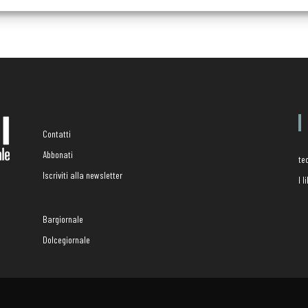
Contatti
Abbonati
te
Iscriviti alla newsletter
I 
Bargiornale
Dolcegiornale