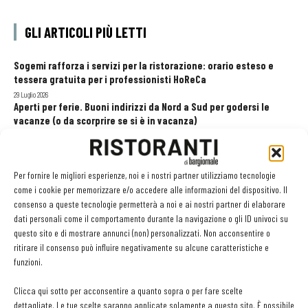
GLI ARTICOLI PIÙ LETTI
Sogemi rafforza i servizi per la ristorazione: orario esteso e
tessera gratuita per i professionisti HoReCa
29 Luglio 2026
Aperti per ferie. Buoni indirizzi da Nord a Sud per godersi le
vacanze (o da scorprire se si è in vacanza)
31 Luglio 2026
Pos, compagni di gestione. Le ultime soluzioni delle aziende
8 Luglio 2026
Per fornire le migliori esperienze, noi e i nostri partner utilizziamo tecnologie
come i cookie per memorizzare e/o accedere alle informazioni del dispositivo. Il
consenso a queste tecnologie permetterà a noi e ai nostri partner di elaborare
dati personali come il comportamento durante la navigazione o gli ID univoci su
EDICOLA WEB
questo sito e di mostrare annunci (non) personalizzati. Non acconsentire o
ritirare il consenso può influire negativamente su alcune caratteristiche e
funzioni.
Clicca qui sotto per acconsentire a quanto sopra o per fare scelte
dettagliate. Le tue scelte saranno applicate solamente a questo sito. È possibile