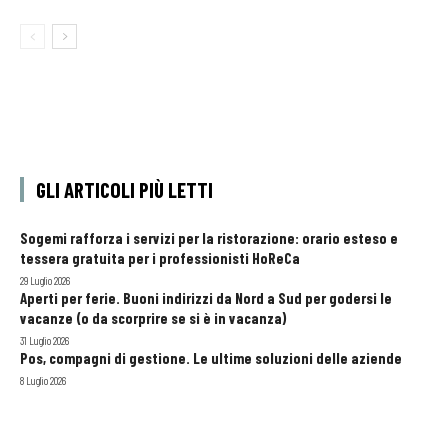
GLI ARTICOLI PIÙ LETTI
Sogemi rafforza i servizi per la ristorazione: orario esteso e
tessera gratuita per i professionisti HoReCa
29 Luglio 2026
Aperti per ferie. Buoni indirizzi da Nord a Sud per godersi le
vacanze (o da scorprire se si è in vacanza)
31 Luglio 2026
Pos, compagni di gestione. Le ultime soluzioni delle aziende
8 Luglio 2026