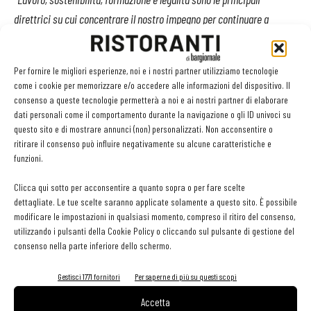
direttrici su cui concentrare il nostro impegno per continuare a
evolvere e crescere. Attraversiamo un momento cruciale per la
legittimazione del nostro settore
- afferma
Paolo Capurro,
Per fornire le migliori esperienze, noi e i nostri partner utilizziamo tecnologie
Presidente di Anbc -
Guardando al 2024, prevediamo una conferma
come i cookie per memorizzare e/o accedere alle informazioni del dispositivo. Il
del trend positivo, sostenuta dalla riduzione dell'inflazione e dalla
consenso a queste tecnologie permetterà a noi e ai nostri partner di elaborare
stabilizzazione dei costi energetici. Il coinvolgimento nel processo del
dati personali come il comportamento durante la navigazione o gli ID univoci su
questo sito e di mostrare annunci (non) personalizzati. Non acconsentire o
rinnovo del contratto collettivo nazionale del lavoro segna un
ritirare il consenso può influire negativamente su alcune caratteristiche e
momento significativo per noi: da essere invisibili, adesso siamo
funzioni.
seduti al tavolo delle trattative. Auspichiamo ora un maggiore
Clicca qui sotto per acconsentire a quanto sopra o per fare scelte
riconoscimento dell’identità della nostra categoria rispetto agli altri
dettagliate. Le tue scelte saranno applicate solamente a questo sito. È possibile
segmenti della ristorazione, ma anche dell’Associazione, al fine di
modificare le impostazioni in qualsiasi momento, compreso il ritiro del consenso,
rappresentare legittimamente le esigenze e aspirazioni dei nostri
utilizzando i pulsanti della Cookie Policy o cliccando sul pulsante di gestione del
consenso nella parte inferiore dello schermo.
associati
.”
Gestisci 1771 fornitori
Per saperne di più su questi scopi
Accetta