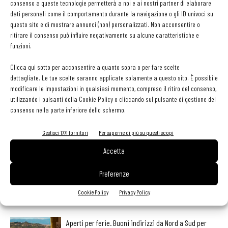
consenso a queste tecnologie permetterà a noi e ai nostri partner di elaborare
pangrattato, Mix Farina, Farina di riso e vari snack e biscotti,
dati personali come il comportamento durante la navigazione o gli ID univoci su
identificati anche grazie al simbolo della “Spiga Barrata” rilasciato
questo sito e di mostrare annunci (non) personalizzati. Non acconsentire o
dall'Associazione Italiana Celiachia.
ritirare il consenso può influire negativamente su alcune caratteristiche e
funzioni.
Clicca qui sotto per acconsentire a quanto sopra o per fare scelte
dettagliate. Le tue scelte saranno applicate solamente a questo sito. È possibile
modificare le impostazioni in qualsiasi momento, compreso il ritiro del consenso,
Facebook
Twitter
utilizzando i pulsanti della Cookie Policy o cliccando sul pulsante di gestione del
consenso nella parte inferiore dello schermo.
Gestisci 1771 fornitori
Per saperne di più su questi scopi
LEGGI ANCHE
Accetta
Ampliare l’attività del ristorante al catering? Sì, ma la
Preferenze
scelta giusta è puntare sul premium
Cookie Policy
Privacy Policy
Aperti per ferie. Buoni indirizzi da Nord a Sud per