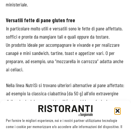
ministeriale.
Versatili fette di pane gluten free
In particolare molto utili e versatili sono le fette di pane affettato,
soffici e pronte da mangiare tali e quali oppure da tostare.
Un prodotto ideale per accompagnare le vivande e per realizzare
canapé e mini sandwich, tartine, toast e appetizer vari. O per
preparare, ad esempio, una “mozzarella in carrozza” adatta anche
ai celiaci.
Nella linea NutriSì si trovano ulteriori alternative al pane affettato:
ad esempio la classica ciabattina (da 50 g) all'olio extravergine
d'oliva, i grissini o ancora i taralli (entrambi in confezioni
monoporzione da 30 g): tutti prodotti privi, oltre al glutine, anche di
lattosio, uova o soia.
Per fornire le migliori esperienze, noi e i nostri partner utilizziamo tecnologie
Nella gamma senza glutine dell'azienda sono presenti anche
come i cookie per memorizzare e/o accedere alle informazioni del dispositivo. Il