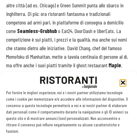
altre città (ad es. Chicago) e Green Summit punta allo sbarco in
Inghilterra. Di più: ora ristoranti fantasma e tradizionali
competono ad armi pari, in piattaforme di consegna a domicilio
come
Seamless-Grubhub
o Eat24, DoorDash e UberEats. La
competizione è sui piatti, i prezzi e la qualità, ma anche sui nomi
che stanno dietro alle iniziative. David Chang, chef del famoso
Momofoku di Manhattan, mette a tavola centinaia di persone al dì,
ma offre anche i suoi piatti tramite il ghost restaurant
Maple
.
Altri, come Savory, puntano su una rete di consegne diretta e hanno
allargato l’offerta al mercato aziendale, per circa 10mila pasti
consegnati al mese.
Per fornire le migliori esperienze, noi e i nostri partner utilizziamo tecnologie
come i cookie per memorizzare e/o accedere alle informazioni del dispositivo. Il
consenso a queste tecnologie permetterà a noi e ai nostri partner di elaborare
dati personali come il comportamento durante la navigazione o gli ID univoci su
questo sito e di mostrare annunci (non) personalizzati. Non acconsentire o
ritirare il consenso può influire negativamente su alcune caratteristiche e
Facebook
Twitter
funzioni.