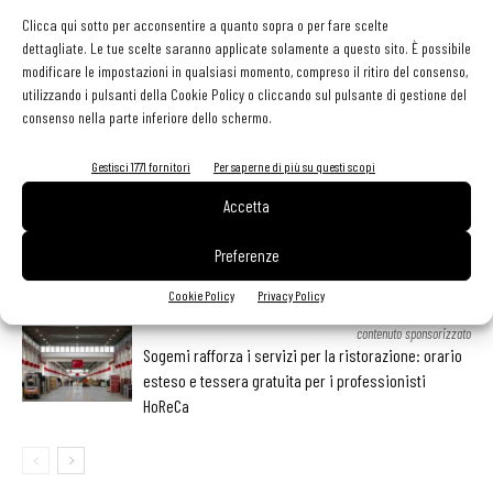
Clicca qui sotto per acconsentire a quanto sopra o per fare scelte
dettagliate. Le tue scelte saranno applicate solamente a questo sito. È possibile
modificare le impostazioni in qualsiasi momento, compreso il ritiro del consenso,
LEGGI ANCHE
utilizzando i pulsanti della Cookie Policy o cliccando sul pulsante di gestione del
consenso nella parte inferiore dello schermo.
Ampliare l’attività del ristorante al catering? Sì, ma la
scelta giusta è puntare sul premium
Gestisci 1771 fornitori
Per saperne di più su questi scopi
Accetta
Aperti per ferie. Buoni indirizzi da Nord a Sud per
Preferenze
godersi le vacanze (o da scorprire se si è in
vacanza)
Cookie Policy
Privacy Policy
contenuto sponsorizzato
Sogemi rafforza i servizi per la ristorazione: orario
esteso e tessera gratuita per i professionisti
HoReCa