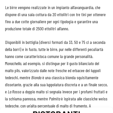
Le birre vengono realizzate in un impianto all’avanguardia, che
dispone di una sala cottura da 20 ettolitri con tre tini per ottenere
fino a due cotte giornaliere per ogni tipologia e garantire una
produzione totale di 2500 ettolitri all’anno.
Disponibili in bottiglia (diversi formati da 33, 50 e 75 cl a seconda
della borri) e in fusto, tutte le birre, pur nelle differenti peculiartà
hanno come caratteristoca comune la grande personalità.
M
onachella
, ad esempio, si distingue per il gusto bilanciato del
malto pils, valorizzato dalle note fresche ed erbacee dei luppoli
tedeschi, mentre
Bionda
è una classica bionda squisitamente
dissetante, grazie alla sua luppolatura discreta e a un finale secco,
e
La Rossa
a doppio malto si segnala invece per i profumi fruttati e
la schiuma pannosa, mentre
Palmita
è ispirata alle classiche weiss
tedesche, con un’alta percentuale di malto di frumento. A
caratterizzare
Cloe
sono invece le piacevoli note di cereali e il