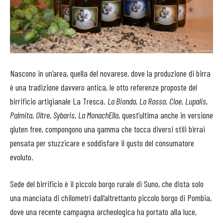
Nascono in un’area, quella del novarese, dove la produzione di birra
è una tradizione davvero antica, le otto referenze proposte del
birrificio artigianale La Tresca.
La Bionda
,
La Rossa
,
Cloe
,
Lupalis
,
Palmita
,
Oltre
,
Sybaris
,
La MonachElla
, quest’ultima anche in versione
gluten free, compongono una gamma che tocca diversi stili birrai
pensata per stuzzicare e soddisfare il gusto del consumatore
evoluto.
Sede del birrificio è il piccolo borgo rurale di Suno, che dista solo
una manciata di chilometri dall’altrettanto piccolo borgo di Pombia,
dove una recente campagna archeologica ha portato alla luce,