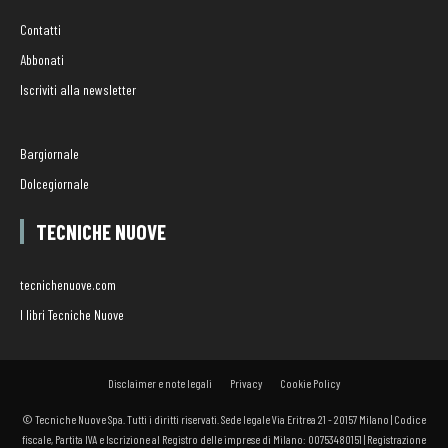
Contatti
Abbonati
Iscriviti alla newsletter
Bargiornale
Dolcegiornale
TECNICHE NUOVE
tecnichenuove.com
I libri Tecniche Nuove
Disclaimer e note legali
Privacy
Cookie Policy
© Tecniche Nuove Spa. Tutti i diritti riservati. Sede legale Via Eritrea 21 - 20157 Milano | Codice
fiscale, Partita IVA e Iscrizione al Registro delle imprese di Milano: 00753480151 | Registrazione