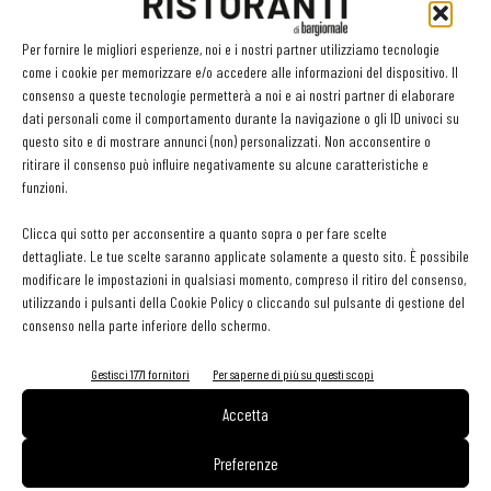
gusto fruttato e agrumato dato dall’impiego di spezie, come il
Per fornire le migliori esperienze, noi e i nostri partner utilizziamo tecnologie
coriandolo e la buccia d’arancia, mentre in
Sybaris
a risaltare sono
come i cookie per memorizzare e/o accedere alle informazioni del dispositivo. Il
i profumi agrumati e i sentori esotici del miele di arancio
consenso a queste tecnologie permetterà a noi e ai nostri partner di elaborare
dati personali come il comportamento durante la navigazione o gli ID univoci su
proveniente da Sibari, sul Mar Ionio. Per finire con
Oltre, una doppio
questo sito e di mostrare annunci (non) personalizzati. Non acconsentire o
malto
dove il ricco sapore dei malti europei culmina in un finale
ritirare il consenso può influire negativamente su alcune caratteristiche e
moderatamente dolce, e
Lupalis
, una american pale ale dal lungo
funzioni.
finale amaricante.
Clicca qui sotto per acconsentire a quanto sopra o per fare scelte
dettagliate. Le tue scelte saranno applicate solamente a questo sito. È possibile
modificare le impostazioni in qualsiasi momento, compreso il ritiro del consenso,
TAG
birra artigianale
utilizzando i pulsanti della Cookie Policy o cliccando sul pulsante di gestione del
consenso nella parte inferiore dello schermo.
Gestisci 1771 fornitori
Per saperne di più su questi scopi
Facebook
Twitter
Accetta
Preferenze